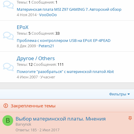
Темы
1
Сообщения
1
Материнская плата MSI Z97 GAMING 7. Авторский обзор
4 Ноя 2014
VooDoOo
EPoX
Темы
5
Сообщения
33
Проблема с контроллером USB на EPoX EP-4PEAD
8 Дек 2009
Peters21
Другое / Others
Темы
12
Сообщения
111
Помогите "разобраться" с материнской платой Abit
4 Июн 2007
Учаснег
Фильтры
Закрепленные темы
З
Выбор материнской платы. Мнения
B
а
Barvynok
Ответы
185
2 Июл 2017
к