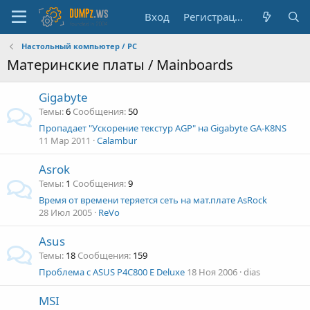
Вход
Регистрация
Настольный компьютер / PC
Материнские платы / Mainboards
Gigabyte
Темы
6
Сообщения
50
Пропадает "Ускорение текстур AGP" на Gigabyte GA-K8NS
11 Мар 2011
Calambur
Asrok
Темы
1
Сообщения
9
Время от времени теряется сеть на мат.плате AsRock
28 Июл 2005
ReVo
Asus
Темы
18
Сообщения
159
Проблема с ASUS P4C800 E Deluxe
18 Ноя 2006
dias
MSI