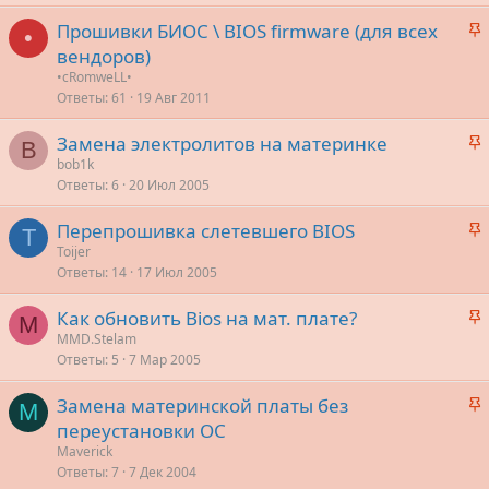
р
З
Прошивки БИОС \ BIOS firmware (для всех
е
•
а
вендоров)
п
к
•cRomweLL•
л
р
Ответы
61
19 Авг 2011
е
е
З
Замена электролитов на материнке
п
B
о
а
bob1k
л
Ответы
6
20 Июл 2005
к
е
р
З
Перепрошивка слетевшего BIOS
е
T
о
а
Toijer
п
Ответы
14
17 Июл 2005
к
л
р
е
З
Как обновить Bios на мат. плате?
е
M
а
MMD.Stelam
п
о
Ответы
5
7 Мар 2005
к
л
р
е
З
Замена материнской платы без
е
M
а
переустановки ОС
п
о
к
Maverick
л
р
Ответы
7
7 Дек 2004
е