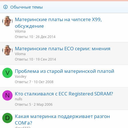
е
Обычные темы
п
о
л
Материнские платы на чипсете Х99,
е
обсуждение
о
Viloma
Ответы
10
26 Дек 2014
Материнские платы ECO серии: мнения
Viloma
Ответы
10
19 Сен 2014
Проблема из старой материнской платой
V
Vasdey
Ответы
7
10 Окт 2008
Кто сталкивался с ECC Registered SDRAM?
N
nulls
Ответы
5
2 Мар 2006
Какая материнка поддерживает разгон
D
COM'а?