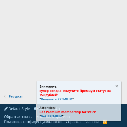
Внимание:
супер скидка: получите Премиум статус за
750 рублей!
Ресурсы
"
Получить PREMIUM
"
Attention:
Default Style
Russian (RU)
Get Premium membership for $9.99!
Обратная связь
Условия и правила
"
Get PREMIUM
".
Политика конфиденциальности
Справка
Главная
R
S