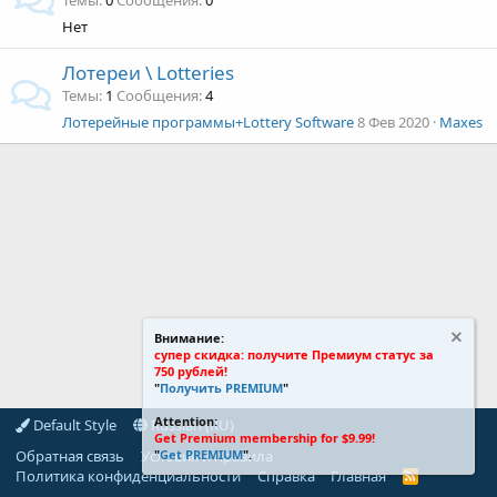
Темы
0
Сообщения
0
Нет
Лотереи \ Lotteries
Темы
1
Сообщения
4
Лотерейные программы+Lottery Software
8 Фев 2020
Maxes
Внимание:
супер скидка: получите Премиум статус за
750 рублей!
"
Получить PREMIUM
"
Attention:
Default Style
Russian (RU)
Get Premium membership for $9.99!
Обратная связь
Условия и правила
"
Get PREMIUM
".
Политика конфиденциальности
Справка
Главная
R
S