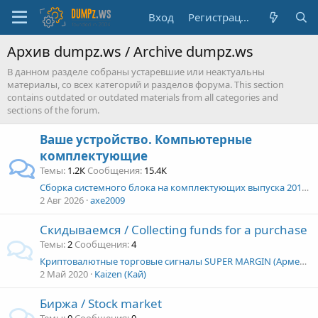
Вход
Регистрация
Архив dumpz.ws / Archive dumpz.ws
В данном разделе собраны устаревшие или неактуальны
материалы, со всех категорий и разделов форума. This section
contains outdated or outdated materials from all categories and
sections of the forum.
Ваше устройство. Компьютерные
комплектующие
Темы
1.2К
Сообщения
15.4К
Сборка системного блока на комплектующих выпуска 2014г в новом корпусе
2 Авг 2026
axe2009
Скидываемся / Collecting funds for a purchase
Темы
2
Сообщения
4
Криптовалютные торговые сигналы SUPER MARGIN (Армен Геворкян) [приватная складчина]
2 Май 2020
Kaizen (Кай)
Биржа / Stock market