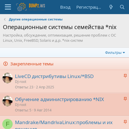
Вход
Регистрация
Другие операционные системы
Операционные системы семейства *nix
Настройка, обсуждение, оптимизация, решение проблем с ОС
Linux, Unix, FreeBSD, Solaris и д.р. *nix-систем
Фильтры
Закрепленные темы
З
LiveCD дистрибутивы Linux/*BSD
а
DJ-root
Ответы
23
2 Апр 2025
к
р
З
Обучение администрированию *NIX
е
а
DJ-root
п
Ответы
5
9 Авг 2014
к
л
р
е
З
Mandrake/MandrivaLinux:проблемы и их
е
F
а
решения
п