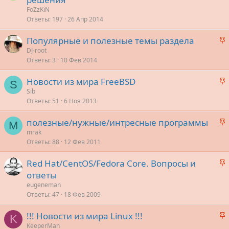
о
к
FoZzKiN
л
р
Ответы
197
26 Апр 2014
е
е
З
Популярные и полезные темы раздела
п
о
а
DJ-root
л
Ответы
3
10 Фев 2014
к
е
р
З
Новости из мира FreeBSD
е
S
о
а
Sib
п
Ответы
51
6 Ноя 2013
к
л
р
е
З
полезные/нужные/интресные программы
е
M
а
mrak
п
о
Ответы
88
12 Фев 2011
к
л
р
е
З
Red Hat/CentOS/Fedora Core. Вопросы и
е
а
ответы
п
о
к
eugeneman
л
р
Ответы
47
18 Фев 2009
е
е
З
!!! Новости из мира Linux !!!
п
K
о
а
KeeperMan
л