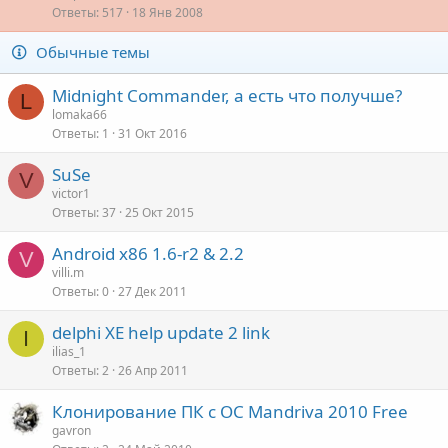
Ответы
517
18 Янв 2008
к
е
р
Обычные темы
е
о
п
Midnight Commander, а есть что получше?
л
L
lomaka66
е
Ответы
1
31 Окт 2016
о
SuSe
V
victor1
Ответы
37
25 Окт 2015
Android x86 1.6-r2 & 2.2
V
villi.m
Ответы
0
27 Дек 2011
delphi XE help update 2 link
I
ilias_1
Ответы
2
26 Апр 2011
Клонирование ПК с ОС Mandriva 2010 Free
gavron