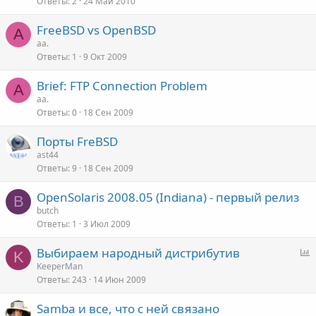
Ответы
2
24 Май 2010
FreeBSD vs OpenBSD
A
aa.
Ответы
1
9 Окт 2009
Brief: FTP Connection Problem
A
aa.
Ответы
0
18 Сен 2009
Порты FreBSD
ast44
Ответы
9
18 Сен 2009
OpenSolaris 2008.05 (Indiana) - первый релиз
B
butch
Ответы
1
3 Июл 2009
Г
Выбираем народный дистрибутив
K
о
KeeperMan
Ответы
243
14 Июн 2009
л
о
Samba и все, что с ней связано
с