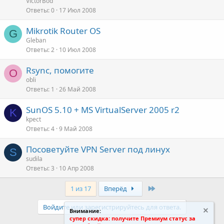
VictorBod
Ответы
0
17 Июл 2008
Mikrotik Router OS
G
Gleban
Ответы
2
10 Июл 2008
Rsync, помогите
O
obli
Ответы
1
26 Май 2008
SunOS 5.10 + MS VirtualServer 2005 r2
K
kpect
Ответы
4
9 Май 2008
Посоветуйте VPN Server под линух
S
sudila
Ответы
3
10 Апр 2008
Последний
1 из 17
Вперёд
Войдите или зарегистрируйтесь для ответа.
Внимание:
супер скидка: получите Премиум статус за