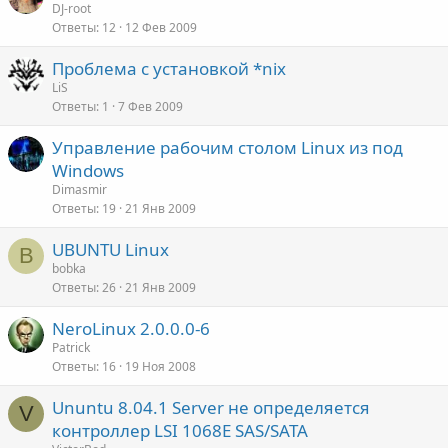
DJ-root
о
Ответы
12
12 Фев 2009
в
а
Проблема с установкой *nix
LiS
Ответы
1
7 Фев 2009
е
Управление рабочим столом Linux из под
Windows
Dimasmir
Ответы
19
21 Янв 2009
UBUNTU Linux
B
bobka
Ответы
26
21 Янв 2009
NeroLinux 2.0.0.0-6
Patrick
Ответы
16
19 Ноя 2008
Ununtu 8.04.1 Server не определяется
V
контроллер LSI 1068E SAS/SATA