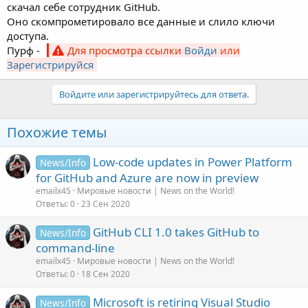
скачал себе сотрудник GitHub.
Оно скомпрометировало все данные и слило ключи
доступа.
Пурф -
Для просмотра ссылки
Войди
или
Зарегистрируйся
Войдите или зарегистрируйтесь для ответа.
Похожие темы
Low-code updates in Power Platform
News/Info
for GitHub and Azure are now in preview
emailx45
Мировые новости | News on the World!
Ответы
0
23 Сен 2020
GitHub CLI 1.0 takes GitHub to
News/Info
command-line
emailx45
Мировые новости | News on the World!
Ответы
0
18 Сен 2020
Microsoft is retiring Visual Studio
News/Info