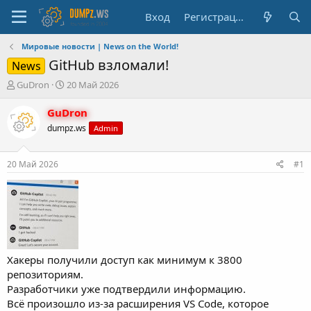
Вход
Регистрация
Мировые новости | News on the World!
GitHub взломали!
News
А
Д
GuDron
20 Май 2026
в
а
т
т
GuDron
о
а
dumpz.ws
Admin
р
н
т
а
е
ч
20 Май 2026
#1
м
а
ы
л
а
Хакеры получили доступ как минимум к 3800
репозиториям.
Разработчики уже подтвердили информацию.
Всё произошло из-за расширения VS Code, которое