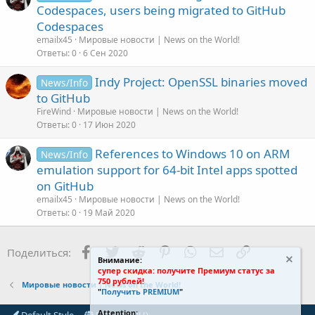
Codespaces, users being migrated to GitHub
Codespaces
emailx45
Мировые новости | News on the World!
Ответы
0
6 Сен 2020
Indy Project: OpenSSL binaries moved
News/Info
to GitHub
FireWind
Мировые новости | News on the World!
Ответы
0
17 Июн 2020
References to Windows 10 on ARM
News/Info
emulation support for 64-bit Intel apps spotted
on GitHub
emailx45
Мировые новости | News on the World!
Ответы
0
19 Май 2020
Facebook
Twitter
Reddit
Pinterest
WhatsApp
Электронная поч
Ссылка
Поделиться:
Внимание:
супер скидка: получите Премиум статус за
750 рублей!
Мировые новости | News on the World!
"
Получить PREMIUM
"
Attention: