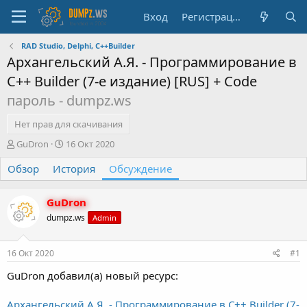
Вход
Регистрация
RAD Studio, Delphi, C++Builder
Архангельский А.Я. - Программирование в
C++ Builder (7-е издание) [RUS] + Code
пароль - dumpz.ws
Нет прав для скачивания
А
Д
GuDron
16 Окт 2020
в
а
Обзор
т
История
т
Обсуждение
о
а
р
н
GuDron
т
а
е
ч
dumpz.ws
Admin
м
а
ы
л
16 Окт 2020
#1
а
GuDron добавил(а) новый ресурс:
Архангельский А.Я. - Программирование в C++ Builder (7-