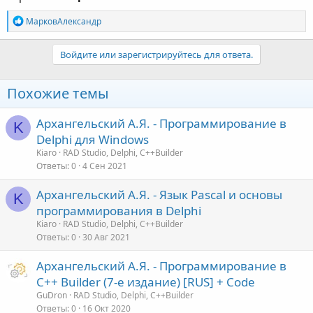
Р
МарковАлександр
е
а
к
Войдите или зарегистрируйтесь для ответа.
ц
и
и
Похожие темы
:
Архангельский А.Я. - Программирование в
K
Delphi для Windows
Kiaro
RAD Studio, Delphi, C++Builder
Ответы
0
4 Сен 2021
Архангельский А.Я. - Язык Pascal и основы
K
программирования в Delphi
Kiaro
RAD Studio, Delphi, C++Builder
Ответы
0
30 Авг 2021
Архангельский А.Я. - Программирование в
C++ Builder (7-е издание) [RUS] + Code
GuDron
RAD Studio, Delphi, C++Builder
Ответы
0
16 Окт 2020