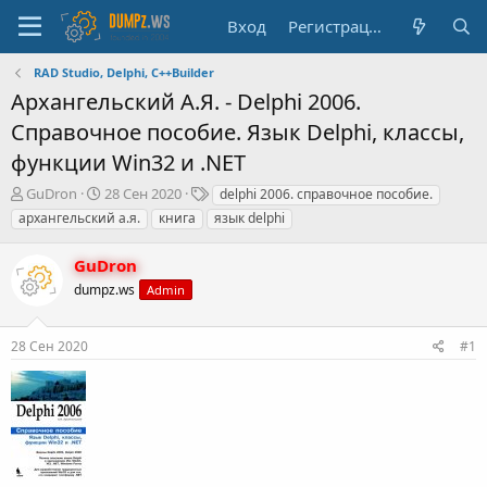
Вход
Регистрация
RAD Studio, Delphi, C++Builder
Архангельский А.Я. - Delphi 2006.
Справочное пособие. Язык Delphi, классы,
функции Win32 и .NET
А
Д
Т
GuDron
28 Сен 2020
delphi 2006. справочное пособие.
в
а
е
архангельский а.я.
книга
язык delphi
т
т
г
о
а
и
GuDron
р
н
т
dumpz.ws
а
Admin
е
ч
м
а
28 Сен 2020
#1
ы
л
а