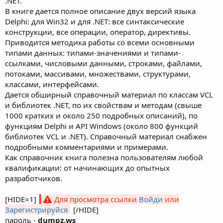
.NET.
В книге дается полное описание двух версий языка
Delphi: для Win32 и для .NET: все синтаксические
конструкции, все операции, оператор, директивы.
Приводится методика работы со всеми основными
типами данных: типами-значениями и типами-
ссылками, числовыми данными, строками, файлами,
потоками, массивами, множествами, структурами,
классами, интерфейсами.
Дается обширный справочный материал по классам VCL
и библиотек .NET, по их свойствам и методам (свыше
1000 кратких и около 250 подробных описаний), по
функциям Delphi и API Windows (около 800 функций
библиотек VCL и .NET). Справочный материал снабжен
подробными комментариями и примерами.
Как справочник книга полезна пользователям любой
квалификации: от начинающих до опытных
разработчиков.
[HIDE=1]
Для просмотра ссылки
Войди
или
Зарегистрируйся
[/HIDE]
пароль -
dumpz.ws