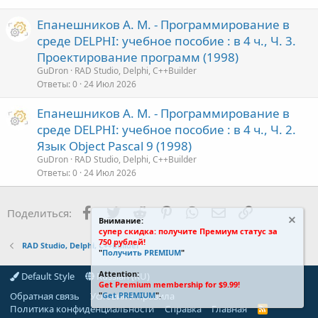
Епанешников А. М. - Программирование в
среде DELPHI: учебное пособие : в 4 ч., Ч. 3.
Проектирование программ (1998)
GuDron
RAD Studio, Delphi, C++Builder
Ответы
0
24 Июл 2026
Епанешников А. М. - Программирование в
среде DELPHI: учебное пособие : в 4 ч., Ч. 2.
Язык Object Pascal 9 (1998)
GuDron
RAD Studio, Delphi, C++Builder
Ответы
0
24 Июл 2026
Facebook
Twitter
Reddit
Pinterest
WhatsApp
Электронная поч
Ссылка
Поделиться:
Внимание:
супер скидка: получите Премиум статус за
750 рублей!
RAD Studio, Delphi, C++Builder
"
Получить PREMIUM
"
Attention:
Default Style
Russian (RU)
Get Premium membership for $9.99!
Обратная связь
Условия и правила
"
Get PREMIUM
".
Политика конфиденциальности
Справка
Главная
R