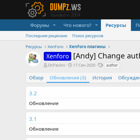
Форумы
Что нового?
Ресурсы
П
Последние рецензии
Поиск ресурсов
Ресурсы
XenForo
XenForo плагины
[Andy] Change au
Xenforo
А
Д
Т
Dr.Pavlov
17 Сен 2020
author
в
а
е
т
т
г
Обзор
Обновления (3)
История
Обсужде
о
а
и
р
с
3.2
о
з
Обновление
д
а
н
3.1
и
я
Обновление