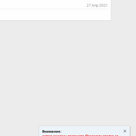
27 Апр 2021
Внимание:
супер скидка: получите Премиум статус за