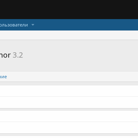
ользователи
thor
3.2
ние