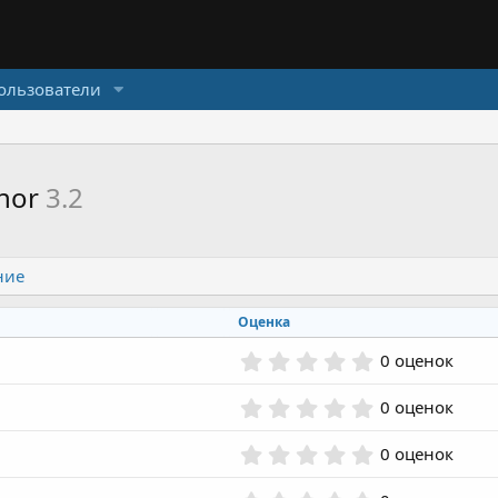
ользователи
thor
3.2
ние
Оценка
0
0 оценок
.
0
0
0 оценок
0
.
з
0
0
0 оценок
в
0
.
ё
з
0