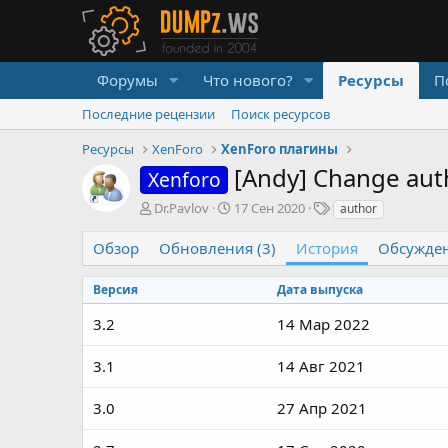
Форумы
Что нового?
Ресурсы
П
Последние рецензии
Поиск ресурсов
Ресурсы
XenForo
XenForo плагины
[Andy] Change au
Xenforo
А
Д
Т
Dr.Pavlov
17 Сен 2020
author
в
а
е
т
т
г
Обзор
Обновления (3)
История
Обсужде
о
а
и
р
с
Версия
Дата выпуска
о
з
3.2
14 Мар 2022
д
а
3.1
14 Авг 2021
н
и
я
3.0
27 Апр 2021