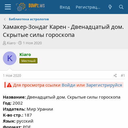
Вход
Регистрация
Библиотека астрологов
Хамакер-Зондаг Карен - Двенадцатый дом.
Скрытые силы гороскопа
А
Д
Kiaro
1 Ноя 2020
в
а
т
т
Kiaro
K
о
а
Местный
р
н
т
а
е
ч
1 Ноя 2020
#1
м
а
ы
л
Для просмотра ссылки
Войди
или
Зарегистрируйся
а
Название:
Двенадцатый дом. Скрытые силы гороскопа
Год:
2002
Издатель:
Мир Урании
К-во стр.:
187
Язык:
русский
Формат:
PDF