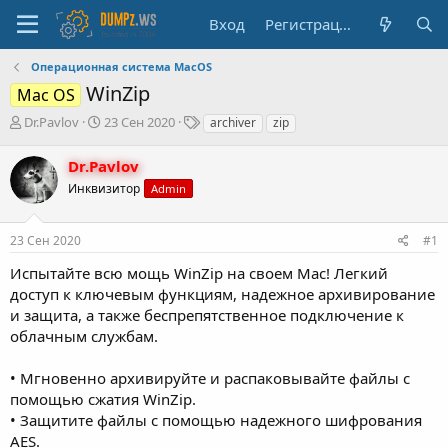
Вход
Регистрация
Операционная система MacOS
WinZip
Mac OS
А
Д
Т
Dr.Pavlov
23 Сен 2020
archiver
zip
в
а
е
т
т
г
Dr.Pavlov
о
а
и
Инквизитор
Admin
р
н
т
а
е
ч
23 Сен 2020
#1
м
а
ы
л
Испытайте всю мощь WinZip на своем Mac! Легкий
а
доступ к ключевым функциям, надежное архивирование
и защита, а также беспрепятственное подключение к
облачным службам.
• Мгновенно архивируйте и распаковывайте файлы с
помощью сжатия WinZip.
• Защитите файлы с помощью надежного шифрования
AES.