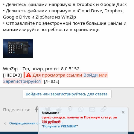
• Делитесь файлами напрямую в Dropbox и Google Диск
• Делитесь файлами напрямую в iCloud Drive, Dropbox,
Google Drive и ZipShare из WinZip
• Отправляйте по электронной почте большие файлы и
минимизируйте потребности в хранилище.
WinZip – Zip, unzip, protect 8.0.5152
[HIDE=3]
Для просмотра ссылки
Войди
или
Зарегистрируйся
[/HIDE]
Войдите или зарегистрируйтесь для ответа.
Facebook
Twitter
Reddit
Pinterest
WhatsApp
Электронная поч
Ссылка
Поделиться:
Внимание:
супер скидка: получите Премиум статус за
750 рублей!
Операционная система MacOS
"
Получить PREMIUM
"