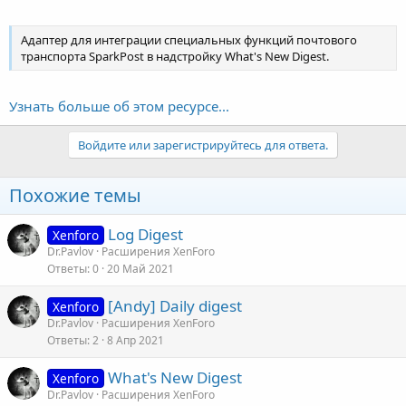
Адаптер для интеграции специальных функций почтового
транспорта SparkPost в надстройку What's New Digest.
Узнать больше об этом ресурсе...
Войдите или зарегистрируйтесь для ответа.
Похожие темы
Log Digest
Xenforo
Dr.Pavlov
Расширения XenForo
Ответы
0
20 Май 2021
[Andy] Daily digest
Xenforo
Dr.Pavlov
Расширения XenForo
Ответы
2
8 Апр 2021
What's New Digest
Xenforo
Dr.Pavlov
Расширения XenForo