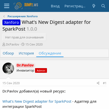
Вход
Регистрация
Расширения XenForo
What's New Digest adapter for
Xenforo
SparkPost
1.0.0
Нет прав для скачивания
А
Д
Dr.Pavlov
15 Сен 2020
в
а
Обзор
т
История
т
Обсуждение
о
а
р
н
Dr.Pavlov
т
а
е
ч
Инквизитор
Admin
м
а
ы
л
15 Сен 2020
#1
а
Dr.Pavlov добавил(а) новый ресурс:
What's New Digest adapter for SparkPost
- Адаптер для
интеграции SparkPost