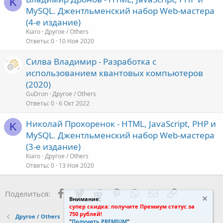
K
MySQL. Джентльменский набор Web-мастера
(4-е издание)
Kiaro
Другое / Others
Ответы
0
10 Ноя 2020
Силва Владимир - Разработка с
использованием квантовых компьютеров
(2020)
GuDron
Другое / Others
Ответы
0
6 Окт 2022
Николай Прохоренок - HTML, JavaScript, PHP и
K
MySQL. Джентльменский набор Web-мастера
(3-е издание)
Kiaro
Другое / Others
Ответы
0
13 Ноя 2020
Facebook
Twitter
Reddit
Pinterest
WhatsApp
Электронная поч
Ссылка
Поделиться:
Внимание:
супер скидка: получите Премиум статус за
750 рублей!
Другое / Others
"
Получить PREMIUM
"