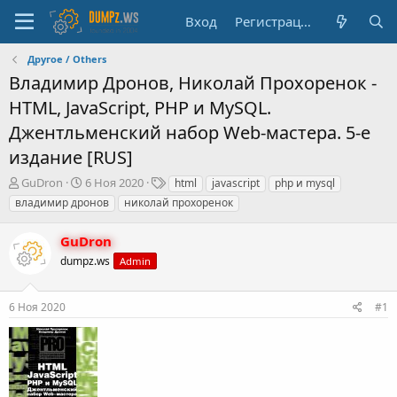
Вход
Регистрация
Другое / Others
Владимир Дронов, Николай Прохоренок -
HTML, JavaScript, PHP и MySQL.
Джентльменский набор Web-мастера. 5-е
издание [RUS]
А
Д
Т
GuDron
6 Ноя 2020
html
javascript
php и mysql
в
а
е
владимир дронов
николай прохоренок
т
т
г
о
а
и
GuDron
р
н
т
dumpz.ws
а
Admin
е
ч
м
а
6 Ноя 2020
#1
ы
л
а