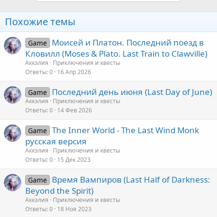
Похожие темы
Моисей и Платон. Последний поезд в
Game
Кловилл (Moses & Plato. Last Train to Clawville)
Аккэлия
Приключения и квесты
Ответы
0
16 Апр 2026
Последний день июня (Last Day of June)
Game
Аккэлия
Приключения и квесты
Ответы
0
14 Фев 2026
The Inner World - The Last Wind Monk
Game
русская версия
Аккэлия
Приключения и квесты
Ответы
0
15 Дек 2023
Время Вампиров (Last Half of Darkness:
Game
Beyond the Spirit)
Аккэлия
Приключения и квесты
Ответы
0
18 Ноя 2023