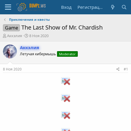
Вход
Регистрация
Приключения и квесты
The Last Show of Mr. Chardish
Game
А
Д
Аккэлия
8 Ноя 2020
в
а
т
т
Аккэлия
о
а
Летучая кибермышь
Moderator
р
н
т
а
е
ч
8 Ноя 2020
#1
м
а
ы
л
а