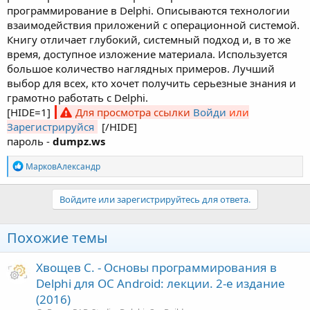
программирование в Delphi. Описываются технологии
взаимодействия приложений с операционной системой.
Книгу отличает глубокий, системный подход и, в то же
время, доступное изложение материала. Используется
большое количество наглядных примеров. Лучший
выбор для всех, кто хочет получить серьезные знания и
грамотно работать с Delphi.
[HIDE=1]
Для просмотра ссылки
Войди
или
Зарегистрируйся
[/HIDE]
пароль -
dumpz.ws
Р
МарковАлександр
е
а
к
Войдите или зарегистрируйтесь для ответа.
ц
и
и
Похожие темы
:
Хвощев С. - Основы программирования в
Delphi для ОС Android: лекции. 2-е издание
(2016)