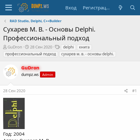
Вход
Регистрация
RAD Studio, Delphi, C++Builder
Сухарев М. В. - Основы Delphi.
Профессиональный подход
А
Д
Т
GuDron
28 Сен 2020
delphi
книга
в
а
е
профессиональный подход
сухарев м. в. - основы delphi.
т
т
г
о
а
и
GuDron
р
н
т
dumpz.ws
а
Admin
е
ч
м
а
28 Сен 2020
#1
ы
л
а
Год: 2004