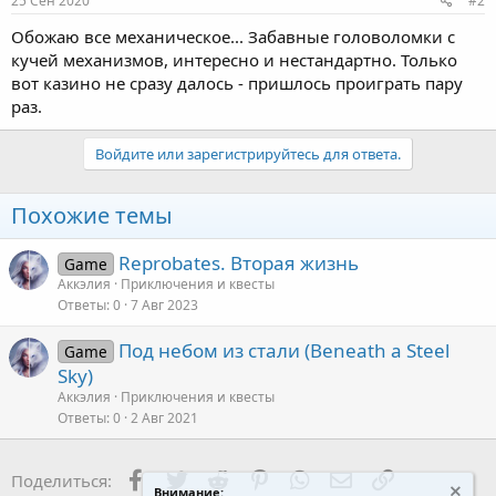
25 Сен 2020
#2
Обожаю все механическое... Забавные головоломки с
кучей механизмов, интересно и нестандартно. Только
вот казино не сразу далось - пришлось проиграть пару
раз.
Войдите или зарегистрируйтесь для ответа.
Похожие темы
Reprobates. Вторая жизнь
Game
Аккэлия
Приключения и квесты
Ответы
0
7 Авг 2023
Под небом из стали (Beneath a Steel
Game
Sky)
Аккэлия
Приключения и квесты
Ответы
0
2 Авг 2021
Facebook
Twitter
Reddit
Pinterest
WhatsApp
Электронная поч
Ссылка
Поделиться:
Внимание: