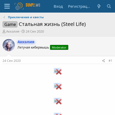
Вход
Регистрация
Приключения и квесты
Стальная жизнь (Steel Life)
Game
А
Д
Аккэлия
24 Сен 2020
в
а
т
т
Аккэлия
о
а
Летучая кибермышь
Moderator
р
н
т
а
е
ч
24 Сен 2020
#1
м
а
ы
л
а