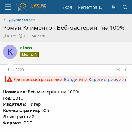
Вход
Регистрация
Другое / Others
Роман Клименко - Веб-мастеринг на 100%
А
Д
Kiaro
11 Ноя 2020
в
а
т
т
Kiaro
K
о
а
Местный
р
н
т
а
е
ч
11 Ноя 2020
#1
м
а
ы
л
Для просмотра ссылки
Войди
или
Зарегистрируйся
а
Название:
Веб-мастеринг на 100%
Год:
2013
Издатель:
Питер
Кол-во страниц:
505
Язык:
русский
Формат:
PDF