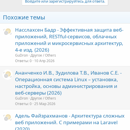
Войдите или зарегистрируйтесь для ответа.
Похожие темы
Насслахсен Бадр - Эффективная защита веб-
приложений, RESTful-сервисов, облачных
приложений и микросервисных архитектур,
4-е изд. (2026)
GuDron
Другое / Others
Ответы
0
10 Апр 2026
Ананченко И.В., Зудилова Т.В., Иванов С.Е. -
Операционная система Linux – установка,
настройка, основы администрирования и
веб-серверы (2026)
GuDron
Другое / Others
Ответы
0
25 Мар 2026
Адель Файзрахманов - Архитектура сложных
веб приложений. С примерами на Laravel
(2020)