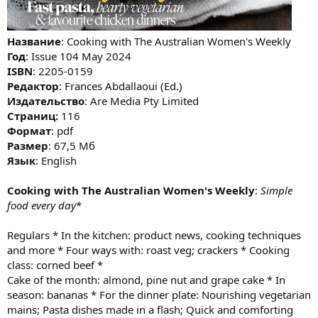
Название
: Cooking with The Australian Women's Weekly
Год
: Issue 104 May 2024
ISBN
: 2205-0159
Редактор
: Frances Abdallaoui (Ed.)
Издательство
: Are Media Pty Limited
Cтраниц:
116
Формат
: pdf
Размер
: 67,5 Мб
Язык
: English
Cooking with The Australian Women's Weekly
:
Simple
food every day
*
Regulars * In the kitchen: product news, cooking techniques
and more * Four ways with: roast veg; crackers * Cooking
class: corned beef *
Cake of the month: almond, pine nut and grape cake * In
season: bananas * For the dinner plate: Nourishing vegetarian
mains; Pasta dishes made in a flash; Quick and comforting