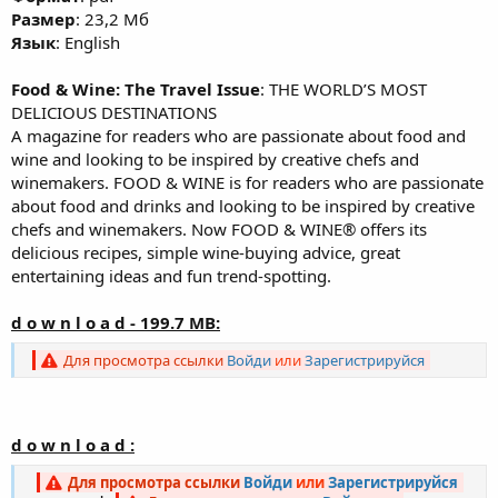
Размер
: 23,2 Мб
Язык
: English
Food & Wine: The Travel Issue
: THE WORLD’S MOST
DELICIOUS DESTINATIONS
A magazine for readers who are passionate about food and
wine and looking to be inspired by creative chefs and
winemakers. FOOD & WINE is for readers who are passionate
about food and drinks and looking to be inspired by creative
chefs and winemakers. Now FOOD & WINE® offers its
delicious recipes, simple wine-buying advice, great
entertaining ideas and fun trend-spotting.
d o w n l o a d - 199.7 MB:
Для просмотра ссылки
Войди
или
Зарегистрируйся
d o w n l o a d :
Для просмотра ссылки
Войди
или
Зарегистрируйся