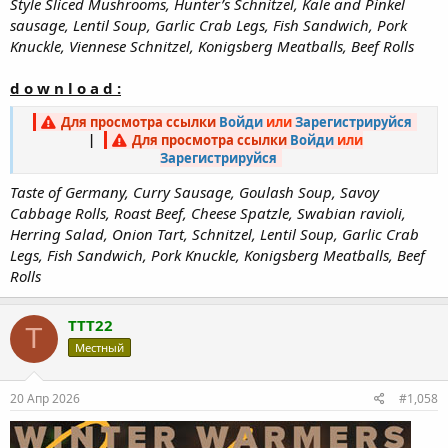
Style Sliced Mushrooms, Hunter’s Schnitzel, Kale and Pinkel
sausage, Lentil Soup, Garlic Crab Legs, Fish Sandwich, Pork
Knuckle, Viennese Schnitzel, Konigsberg Meatballs, Beef Rolls
d o w n l o a d :
Для просмотра ссылки
Войди
или
Зарегистрируйся
|
Для просмотра ссылки
Войди
или
Зарегистрируйся
Taste of Germany, Curry Sausage, Goulash Soup, Savoy
Cabbage Rolls, Roast Beef, Cheese Spatzle, Swabian ravioli,
Herring Salad, Onion Tart, Schnitzel, Lentil Soup, Garlic Crab
Legs, Fish Sandwich, Pork Knuckle, Konigsberg Meatballs, Beef
Rolls
TTT22
T
Местный
20 Апр 2026
#1,058