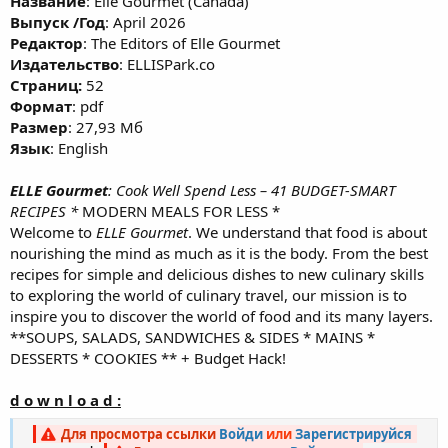
Название
: Elle Gourmet (Canada)
Выпуск /Год
: April 2026
Редактор
: The Editors of Elle Gourmet
Издательство
: ELLISPark.co
Cтраниц:
52
Формат
: pdf
Размер
: 27,93 Мб
Язык
: English
ELLE Gourmet
: Cook Well Spend Less – 41 BUDGET-SMART
RECIPES *
MODERN MEALS FOR LESS *
Welcome to
ELLE Gourmet
. We understand that food is about
nourishing the mind as much as it is the body. From the best
recipes for simple and delicious dishes to new culinary skills
to exploring the world of culinary travel, our mission is to
inspire you to discover the world of food and its many layers.
**SOUPS, SALADS, SANDWICHES & SIDES * MAINS *
DESSERTS * COOKIES ** + Budget Hack!
d o w n l o a d :
Для просмотра ссылки
Войди
или
Зарегистрируйся