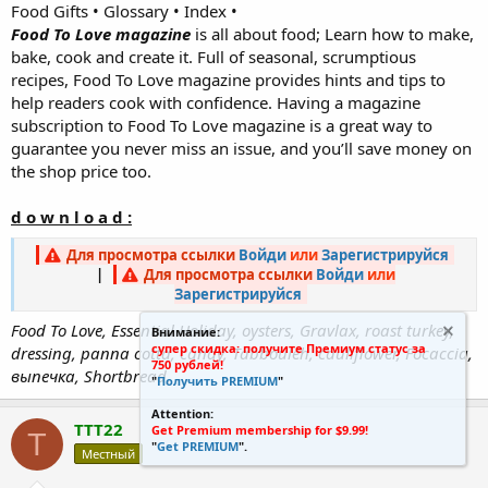
Food Gifts • Glossary • Index •
Food To Love magazine
is all about food; Learn how to make,
bake, cook and create it. Full of seasonal, scrumptious
recipes, Food To Love magazine provides hints and tips to
help readers cook with confidence. Having a magazine
subscription to Food To Love magazine is a great way to
guarantee you never miss an issue, and you’ll save money on
the shop price too.
d o w n l o a d :
Для просмотра ссылки
Войди
или
Зарегистрируйся
|
Для просмотра ссылки
Войди
или
Зарегистрируйся
Food To Love, Essential Holiday, oysters, Gravlax, roast turkey,
Внимание:
супер скидка: получите Премиум статус за
dressing, panna cotta, candy, Tabbouleh, cauliflower, Focaccia,
750 рублей!
выпечка, Shortbread,
"
Получить PREMIUM
"
Attention:
TTT22
Get Premium membership for $9.99!
T
"
Get PREMIUM
".
Местный