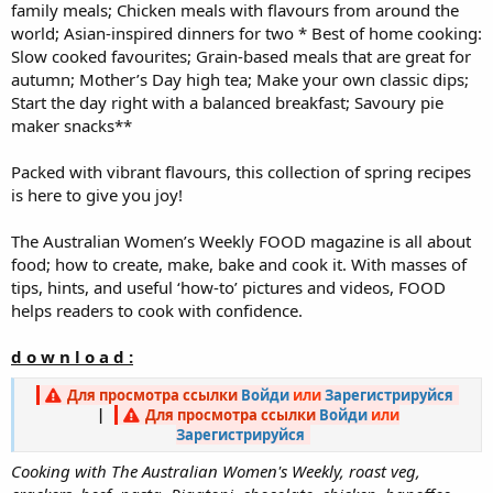
family meals; Chicken meals with flavours from around the
world; Asian-inspired dinners for two * Best of home cooking:
Slow cooked favourites; Grain-based meals that are great for
autumn; Mother’s Day high tea; Make your own classic dips;
Start the day right with a balanced breakfast; Savoury pie
maker snacks**
Packed with vibrant flavours, this collection of spring recipes
is here to give you joy!
The Australian Women’s Weekly FOOD magazine is all about
food; how to create, make, bake and cook it. With masses of
tips, hints, and useful ‘how-to’ pictures and videos, FOOD
helps readers to cook with confidence.
d o w n l o a d :
Для просмотра ссылки
Войди
или
Зарегистрируйся
|
Для просмотра ссылки
Войди
или
Зарегистрируйся
Cooking with The Australian Women's Weekly, roast veg,