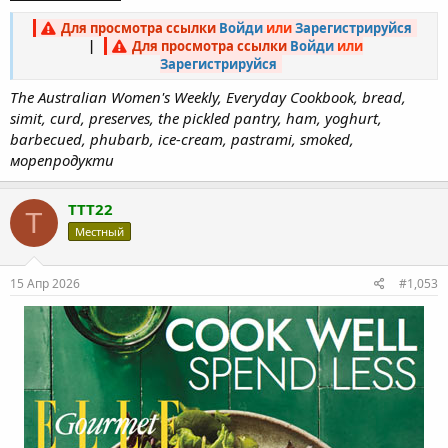
Для просмотра ссылки
Войди
или
Зарегистрируйся
|
Для просмотра ссылки
Войди
или
Зарегистрируйся
The Australian Women's Weekly, Everyday Cookbook, bread,
simit, curd, preserves, the pickled pantry, ham, yoghurt,
barbecued, phubarb, ice-cream, pastrami, smoked,
морепродукти
TTT22
T
Местный
15 Апр 2026
#1,053