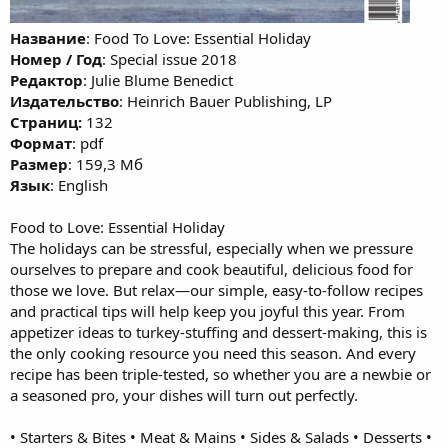
Название
: Food To Love: Essential Holiday
Номер / Год
: Special issue 2018
Редактор
: Julie Blume Benedict
Издательство
: Heinrich Bauer Publishing, LP
Cтраниц:
132
Формат
: pdf
Размер
: 159,3 Мб
Язык
: English
Food to Love: Essential Holiday
The holidays can be stressful, especially when we pressure
ourselves to prepare and cook beautiful, delicious food for
those we love. But relax—our simple, easy-to-follow recipes
and practical tips will help keep you joyful this year. From
appetizer ideas to turkey-stuffing and dessert-making, this is
the only cooking resource you need this season. And every
recipe has been triple-tested, so whether you are a newbie or
a seasoned pro, your dishes will turn out perfectly.
• Starters & Bites • Meat & Mains • Sides & Salads • Desserts •