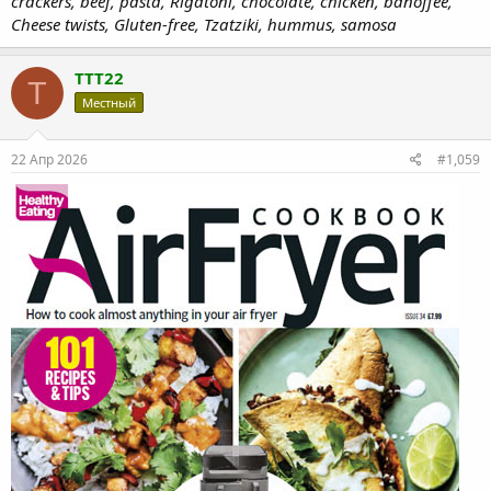
crackers, beef, pasta, Rigatoni, chocolate, chicken, banoffee,
Cheese twists, Gluten-free, Tzatziki, hummus, samosa
TTT22
T
Местный
22 Апр 2026
#1,059