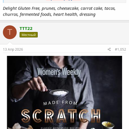
Delight Gluten Free, prunes, cheesecake, carrot cake, tacos,
churros, fermented foods, heart health, dressing
TTT22
T
Местный
13 Апр 2026
#1,052