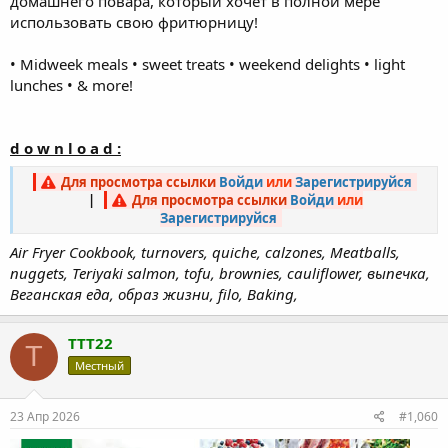
домашнего повара, который хочет в полной мере
использовать свою фритюрницу!
• Midweek meals • sweet treats • weekend delights • light
lunches • & more!
d o w n l o a d :
Для просмотра ссылки
Войди
или
Зарегистрируйся
|
Для просмотра ссылки
Войди
или
Зарегистрируйся
Air Fryer Cookbook, turnovers, quiche, calzones, Meatballs,
nuggets, Teriyaki salmon, tofu, brownies, cauliflower, выпечка,
Веганская еда, образ жизни, filo, Baking,
TTT22
T
Местный
23 Апр 2026
#1,060