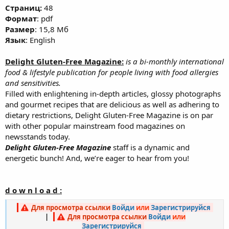
Cтраниц:
48
Формат
: pdf
Размер
: 15,8 Мб
Язык
: English
Delight Gluten-Free Magazine:
is a bi-monthly international
food & lifestyle publication for people living with food allergies
and sensitivities.
Filled with enlightening in-depth articles, glossy photographs
and gourmet recipes that are delicious as well as adhering to
dietary restrictions, Delight Gluten-Free Magazine is on par
with other popular mainstream food magazines on
newsstands today.
Delight Gluten-Free Magazine
staff is a dynamic and
energetic bunch! And, we’re eager to hear from you!
d o w n l o a d :
Для просмотра ссылки
Войди
или
Зарегистрируйся
|
Для просмотра ссылки
Войди
или
Зарегистрируйся