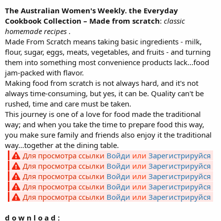
The Australian Women's Weekly. the Everyday
Cookbook Collection – Made from scratch
:
classic
homemade recipes
.
Made From Scratch means taking basic ingredients - milk,
flour, sugar, eggs, meats, vegetables, and fruits - and turning
them into something most convenience products lack...food
jam-packed with flavor.
Making food from scratch is not always hard, and it's not
always time-consuming, but yes, it can be. Quality can't be
rushed, time and care must be taken.
This journey is one of a love for food made the traditional
way; and when you take the time to prepare food this way,
you make sure family and friends also enjoy it the traditional
way...together at the dining table.
Для просмотра ссылки
Войди
или
Зарегистрируйся
Для просмотра ссылки
Войди
или
Зарегистрируйся
Для просмотра ссылки
Войди
или
Зарегистрируйся
Для просмотра ссылки
Войди
или
Зарегистрируйся
Для просмотра ссылки
Войди
или
Зарегистрируйся
d o w n l o a d :