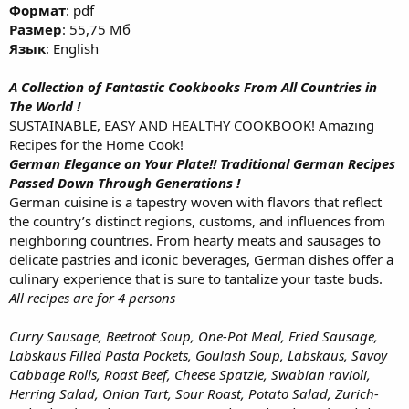
Формат
: pdf
Размер
: 55,75 Мб
Язык
: English
A Collection of Fantastic Cookbooks From All Countries in
The World !
SUSTAINABLE, EASY AND HEALTHY COOKBOOK! Amazing
Recipes for the Home Cook!
German Elegance on Your Plate!! Traditional German Recipes
Passed Down Through Generations !
German cuisine is a tapestry woven with flavors that reflect
the country’s distinct regions, customs, and influences from
neighboring countries. From hearty meats and sausages to
delicate pastries and iconic beverages, German dishes offer a
culinary experience that is sure to tantalize your taste buds.
All recipes are for 4 persons
Curry Sausage, Beetroot Soup, One-Pot Meal, Fried Sausage,
Labskaus Filled Pasta Pockets, Goulash Soup, Labskaus, Savoy
Cabbage Rolls, Roast Beef, Cheese Spatzle, Swabian ravioli,
Herring Salad, Onion Tart, Sour Roast, Potato Salad, Zurich-