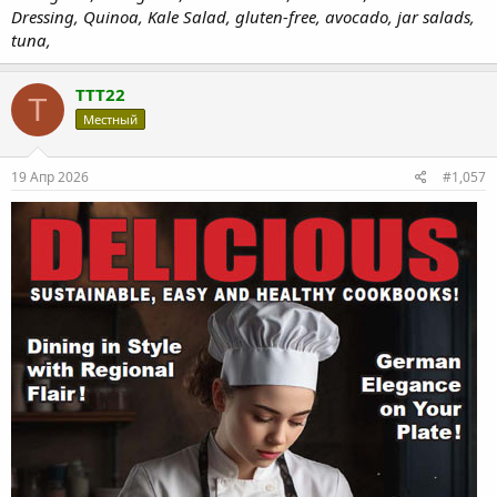
Dressing, Quinoa, Kale Salad, gluten-free, avocado, jar salads,
tuna,
TTT22
T
Местный
19 Апр 2026
#1,057