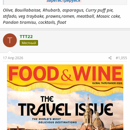
Зарегистрируйся
Olive, Bouillabaisse, Rhubarb, asparagus, Curry puff pie,
stifado, veg traybake, prawns,ramen, meatball, Mosaic cake,
Pandan tiramisu, cocktails, float
TTT22
T
Местный
17 Апр 2026
#1,055