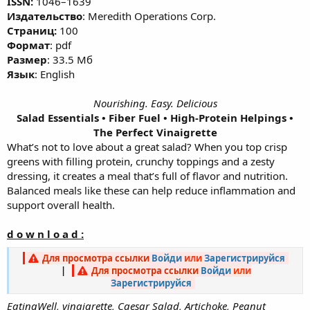
ISSN:
1046–1639
Издательство
: Meredith Operations Corp.
Cтраниц:
100
Формат
: pdf
Размер
: 33.5 Мб
Язык
: English
Nourishing. Easy. Delicious
Salad Essentials • Fiber Fuel • High-Protein Helpings •
The Perfect Vinaigrette
What’s not to love about a great salad? When you top crisp
greens with filling protein, crunchy toppings and a zesty
dressing, it creates a meal that’s full of flavor and nutrition.
Balanced meals like these can help reduce inflammation and
support overall health.
d o w n l o a d :
Для просмотра ссылки
Войди
или
Зарегистрируйся
|
Для просмотра ссылки
Войди
или
Зарегистрируйся
EatingWell, vinaigrette, Caesar Salad, Artichoke, Peanut