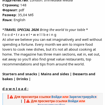
Издательство
: London: Immediate Media
Cтраниц:
148
Формат
: pdf
Размер
: 35,04 Мб
Язык
: English
*
TRAVEL SPECIAL 2026
Bring the world to your table
*
f o o d • t r a v e l • w e l l b e i n g
At
olive
we believe you can eat imaginatively and well without
spending a fortune. Every month we aim to inspire food
lovers to cook new dishes, but it's not all about cooking at
home. The magazine has three main sections, eat in, eat out,
eat away so you'll also find great value restaurants, top
recommendations and tips from around the world.
Starters and snacks | Mains and sides | Desserts and
bakes | Drinks |
d o w n l o a d :
Для просмотра ссылки
Войди
или
Зарегистрируйся
|
Для просмотра ссылки
Войди
или