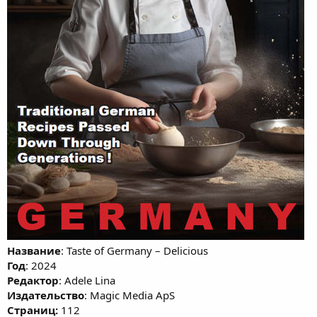
Название
: Taste of Germany – Delicious
Год
: 2024
Редактор
: Adele Lina
Издательство
: Magic Media ApS
Cтраниц:
112