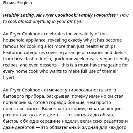
Язык
: English
Healthy Eating. Air Fryer Cookbook: Family Favourites
•
How
to cook almost anything in your air fryer
Air Fryer Cookbook celebrates the versatility of this
household appliance, revealing exactly why it has become
famous for cooking a lot more than just healthier chips.
Featuring categories covering a range of cuisines and diets –
from breakfast to lunch, quick midweek meals, vegan-friendly
recipes, and even desserts – this is a must-have magazine for
every home cook who wants to make full use of their air
fryer!
Air Fryer Cookbook отмечает универсальность этого
бытового прибора, раскрывая, почему именно он стал
популярным, готовя гораздо больше, чем просто
полезные чипсы. Включая категории, охватывающие
различные кухни и диеты — от завтрака до обеда,
быстрых блюд в середине недели, веганских рецептов и
даже десертов — это обязательный журнал для каждого