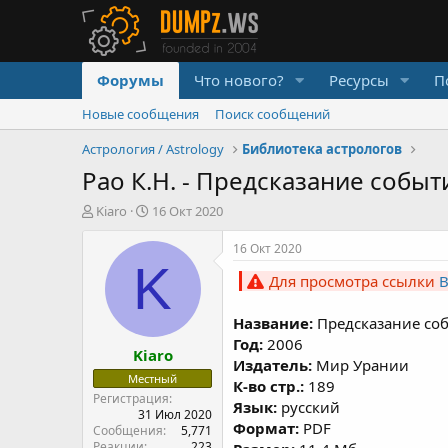
Форумы
Что нового?
Ресурсы
П
Новые сообщения
Поиск сообщений
Астрология / Astrology
Библиотека астрологов
Рао К.Н. - Предсказание соб
А
Д
Kiaro
16 Окт 2020
в
а
т
т
16 Окт 2020
о
а
K
Для просмотра ссылки
р
н
т
а
е
ч
Название:
Предсказание со
м
а
Год:
2006
Kiaro
ы
л
Издатель:
Мир Урании
а
Местный
К-во стр.:
189
Регистрация
Язык:
русский
31 Июл 2020
Формат:
PDF
Сообщения
5,771
Реакции
223