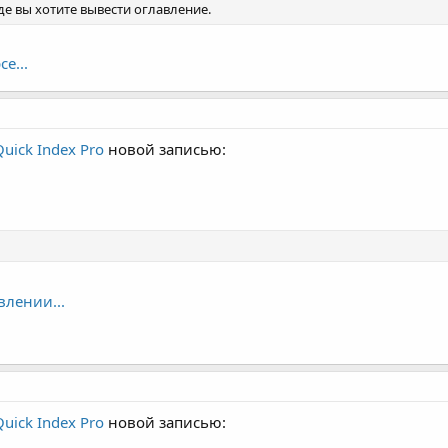
где вы хотите вывести оглавление.
е...
Quick Index Pro
новой записью:
влении...
Quick Index Pro
новой записью: