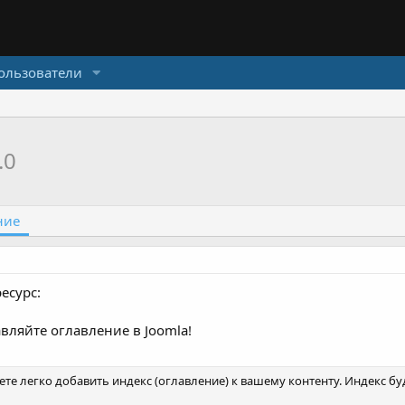
ользователи
.0
ние
есурс:
вляйте оглавление в Joomla!
те легко добавить индекс (оглавление) к вашему контенту. Индекс буд