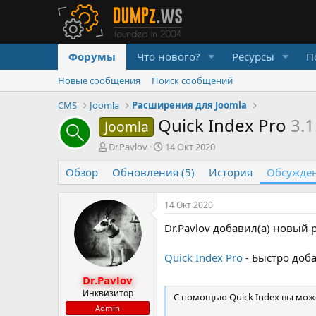
Форумы
Что нового?
Ресурсы
П
Новые сообщения
Поиск сообщений
CMS
Joomla
Расширения для Joomla
Quick Index Pro
3.1
Joomla
А
Д
Dr.Pavlov
14 Окт 2020
в
а
Обзор
т
Обновления (5)
т
История
Обсужде
о
а
р
н
14 Окт 2020
т
а
е
ч
Dr.Pavlov добавил(а) новый р
м
а
ы
л
Quick Index Pro
- Быстро доба
а
Dr.Pavlov
Инквизитор
С помощью Quick Index вы може
Admin