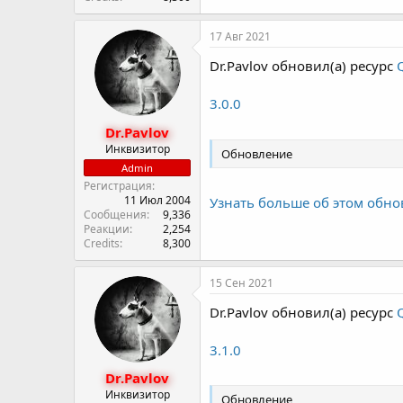
17 Авг 2021
Dr.Pavlov обновил(а) ресурс
3.0.0
Dr.Pavlov
Инквизитор
Обновление
Admin
Регистрация
11 Июл 2004
Узнать больше об этом обно
Сообщения
9,336
Реакции
2,254
Credits
8,300
15 Сен 2021
Dr.Pavlov обновил(а) ресурс
3.1.0
Dr.Pavlov
Инквизитор
Обновление