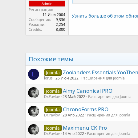
Admin
Регистрация
11 Июл 2004
Узнать больше об этом обно
Сообщения
9,336
Реакции
2,254
Credits
8,300
Похожие темы
Zoolanders Essentials YooThe
Joomla
L
lorus
26 Июн 2022
Расширения для Joomla
Aimy Canonical PRO
Joomla
Dr.Pavlov
23 Май 2022
Расширения для Joomla
ChronoForms PRO
Joomla
Dr.Pavlov
28 Апр 2022
Расширения для Joomla
Maximenu CK Pro
Joomla
Dr.Pavlov
14 Апр 2022
Расширения для Joomla