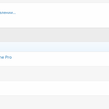
влении...
me Pro