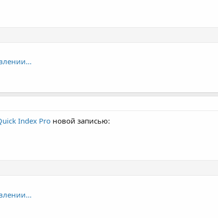
влении...
Quick Index Pro
новой записью:
влении...