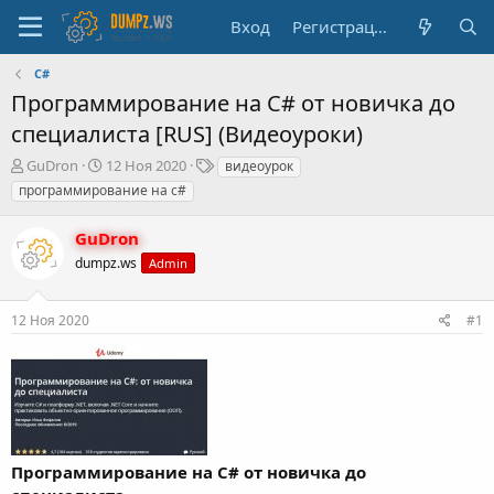
Вход
Регистрация
C#
Программирование на C# от новичка до
специалиста [RUS] (Видеоуроки)
А
Д
Т
GuDron
12 Ноя 2020
видеоурок
в
а
е
программирование на c#
т
т
г
о
а
и
GuDron
р
н
т
dumpz.ws
а
Admin
е
ч
м
а
12 Ноя 2020
#1
ы
л
а
Программирование на C# от новичка до