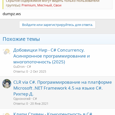
Скрытое содержимое могут видеть только пользователи
групп(ы):
Premium, Местный, Свои
dumpz.ws
Войдите или зарегистрируйтесь для ответа.
Похожие темы
Добовицки Нир - C# Concurrency.
Асинхронное программирование и
многопоточность (2025)
GuDron
C#
Ответы
0
2 Окт 2025
CLR via C#. Программирование на платформе
Microsoft .NET Framework 4.5 на языке C#.
Рихтер Д.
Одноногий
C#
Ответы
0
20 Янв 2021
Клири Стивен - Конкурентность в C#.