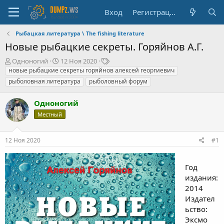
Вход
Регистрация
Рыбацкая литература \ The fishing literature
Новые рыбацкие секреты. Горяйнов А.Г.
А
Д
Т
Одноногий
12 Ноя 2020
в
а
е
новые рыбацкие секреты горяйнов алексей георгиевич
т
т
г
рыболовная литература
рыболовный форум
о
а
и
р
н
Одноногий
т
а
е
ч
Местный
м
а
ы
л
12 Ноя 2020
#1
а
Год
издания:
2014
Издател
ьство:
Эксмо