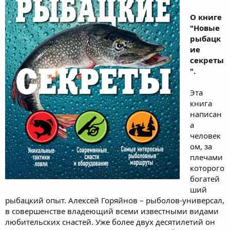
О книге
"Новые
рыбацк
ие
секреты
".
Эта
книга
написан
а
человек
ом, за
плечами
которого
богатей
ший
рыбацкий опыт. Алексей Горяйнов – рыболов-универсал,
в совершенстве владеющий всеми известными видами
любительских снастей. Уже более двух десятилетий он