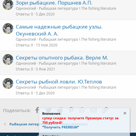
Зори рыбацкие. Поршнев А.П.
Одноногий
Рыбацкая литература \ The fishing literature
Ответы
0
5 Дек 2020
Самые надежные рыбацкие узлы.
Окуневский А. А.
Одноногий
Рыбацкая литература \ The fishing literature
Ответы
0
15 Ноя 2020
Секреты опытного рыбака. Верле М.
Одноногий
Рыбацкая литература \ The fishing literature
Ответы
0
5 Янв 2021
Секреты рыбной ловли. Ю.Теплов
Одноногий
Рыбацкая литература \ The fishing literature
Ответы
0
5 Дек 2020
Facebook
Twitter
Reddit
Pinterest
WhatsApp
Электронная поч
Ссылка
Поделиться:
Внимание:
супер скидка: получите Премиум статус за
750 рублей!
Рыбацкая литература \ The fishing literature
"
Получить PREMIUM
"