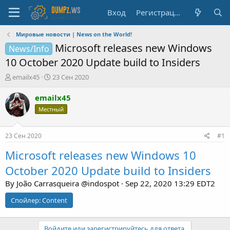
Вход
Регистрация
Мировые новости | News on the World!
Microsoft releases new Windows
News/Info
10 October 2020 Update build to Insiders
А
Д
emailx45
23 Сен 2020
в
а
т
т
emailx45
о
а
Местный
р
н
т
а
е
ч
23 Сен 2020
#1
м
а
ы
л
Microsoft releases new Windows 10
а
October 2020 Update build to Insiders
By João Carrasqueira @indospot · Sep 22, 2020 13:29 EDT2
Спойлер:
Content
Войдите или зарегистрируйтесь для ответа.