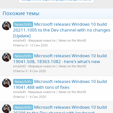
Похожие темы
Microsoft releases Windows 10 build
News/Info
20211.1005 to the Dev channel with no changes
[Update]
emailx45
Мировые новости | News on the World!
Ответы
0
12 Сен 2020
Microsoft releases Windows 10 build
News/Info
19041.508, 18363.1082 - here's what's new
emailx45
Мировые новости | News on the World!
Ответы
0
8 Сен 2020
Microsoft releases Windows 10 build
News/Info
19041.488 with tons of fixes
emailx45
Мировые новости | News on the World!
Ответы
1
4 Сен 2020
Microsoft releases Windows 10 build
News/Info
20206 to the Dev channel with keyboard