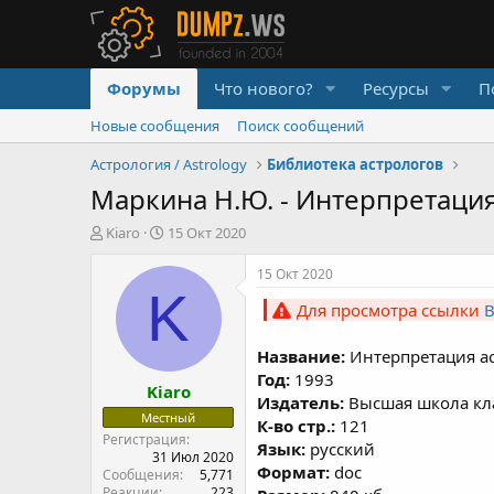
Форумы
Что нового?
Ресурсы
П
Новые сообщения
Поиск сообщений
Астрология / Astrology
Библиотека астрологов
Маркина Н.Ю. - Интерпретаци
А
Д
Kiaro
15 Окт 2020
в
а
т
т
15 Окт 2020
о
а
K
Для просмотра ссылки
р
н
т
а
е
ч
Название:
Интерпретация а
м
а
Год:
1993
Kiaro
ы
л
Издатель:
Высшая школа кла
а
Местный
К-во стр.:
121
Регистрация
Язык:
русский
31 Июл 2020
Формат:
doc
Сообщения
5,771
Реакции
223