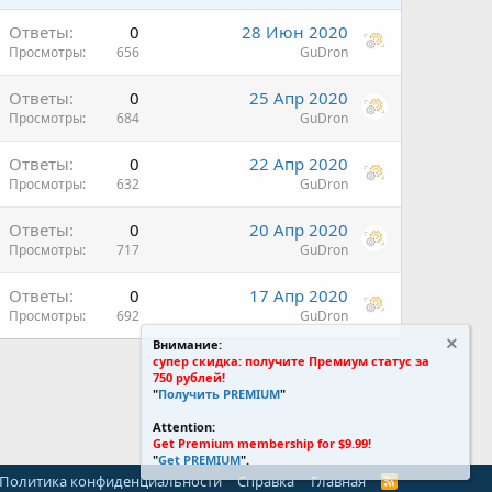
Ответы
0
28 Июн 2020
Просмотры
656
GuDron
Ответы
0
25 Апр 2020
Просмотры
684
GuDron
Ответы
0
22 Апр 2020
Просмотры
632
GuDron
Ответы
0
20 Апр 2020
Просмотры
717
GuDron
Ответы
0
17 Апр 2020
Просмотры
692
GuDron
Внимание:
супер скидка: получите Премиум статус за
750 рублей!
"
Получить PREMIUM
"
Attention:
Get Premium membership for $9.99!
"
Get PREMIUM
".
Политика конфиденциальности
Справка
Главная
R