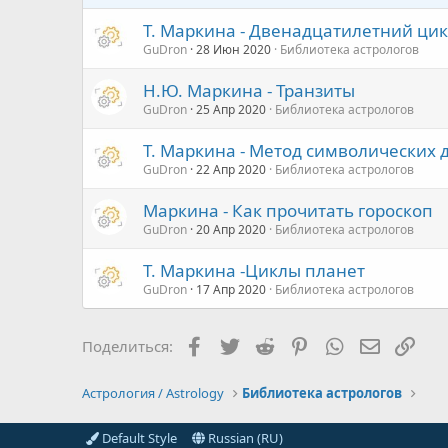
Т. Маркина - Двенадцатилетний ци
GuDron
28 Июн 2020
Библиотека астрологов
Н.Ю. Маркина - Транзиты
GuDron
25 Апр 2020
Библиотека астрологов
Т. Маркина - Метод символических
GuDron
22 Апр 2020
Библиотека астрологов
Маркина - Как прочитать гороскоп
GuDron
20 Апр 2020
Библиотека астрологов
Т. Маркина -Циклы планет
GuDron
17 Апр 2020
Библиотека астрологов
Facebook
Twitter
Reddit
Pinterest
WhatsApp
Электро
Ссы
Поделиться:
Астрология / Astrology
Библиотека астрологов
Default Style
Russian (RU)