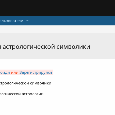
ользователи
я астрологической символики
Войди
или
Зарегистрируйся
стрологической символики
ссической астрологии