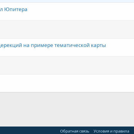
кл Юпитера
 дерекций на примере тематической карты
нная почта
лка
Обратная связь
Условия и правила