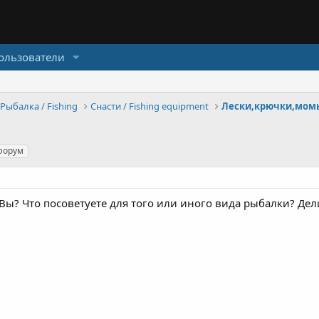
ользователи
Рыбалка / Fishing
Снасти / Fishing equipment
Лески,крючки,момы
форум
Вы? Что посоветуете для того или иного вида рыбалки? Де