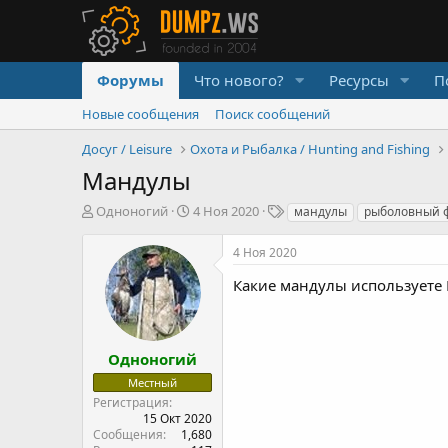
Форумы
Что нового?
Ресурсы
П
Новые сообщения
Поиск сообщений
Досуг / Leisure
Охота и Рыбалка / Hunting and Fishing
Мандулы
А
Д
Т
Одноногий
4 Ноя 2020
мандулы
рыболовный 
в
а
е
т
т
г
4 Ноя 2020
о
а
и
р
н
Какие мандулы используете 
т
а
е
ч
м
а
ы
л
Одноногий
а
Местный
Регистрация
15 Окт 2020
Сообщения
1,680