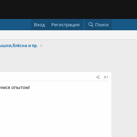
Вход
Регистрация
Поиск
шки,блёсна и пр.
#1
лимся опытом!