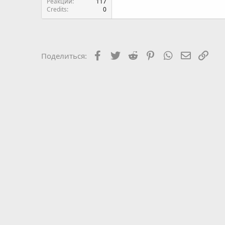
Реакции
117
Credits
0
Facebook
Twitter
Reddit
Pinterest
WhatsApp
Электро
Ссы
Поделиться: