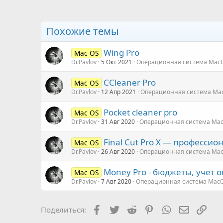
Похожие темы
Wing Pro
Mac OS
Dr.Pavlov
5 Окт 2021
Операционная система Mac
CCleaner Pro
Mac OS
Dr.Pavlov
12 Апр 2021
Операционная система Ma
Pocket cleaner pro
Mac OS
Dr.Pavlov
31 Авг 2020
Операционная система Ma
Final Cut Pro X — професси
Mac OS
Dr.Pavlov
26 Авг 2020
Операционная система Ma
Money Pro - бюджеты, учет 
Mac OS
Dr.Pavlov
7 Авг 2020
Операционная система Mac
Facebook
Twitter
Reddit
Pinterest
WhatsApp
Электро
Ссы
Поделиться: