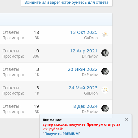
Войдите или зарегистрируйтесь для ответа.
Ответы
18
13 Окт 2025
Просмотры
3К
GuDron
Ответы
0
12 Апр 2021
Просмотры
806
Dr.Pavlov
Ответы
3
20 Июн 2022
Просмотры
1К
Dr.Pavlov
Ответы
3
24 Май 2023
Просмотры
1К
GuDron
Ответы
19
8 Дек 2024
Просмотры
3К
Dr.Pavlov
Внимание:
супер скидка: получите Премиум статус за
750 рублей!
"
Получить PREMIUM
"