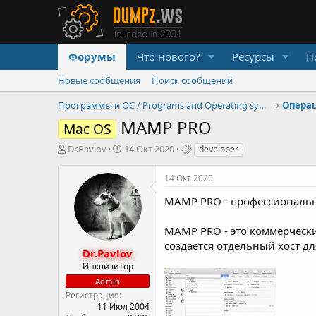
Форумы
Что нового?
Ресурсы
П
Новые сообщения
Поиск сообщений
Программы и ОС / Programs and Operating systems
Опера
MAMP PRO
Mac OS
А
Д
Т
Dr.Pavlov
14 Окт 2020
developer
в
а
е
т
т
г
14 Окт 2020
о
а
и
р
н
MAMP PRO - профессионально
т
а
е
ч
MAMP PRO - это коммерческ
м
а
создается отдельный хост дл
ы
л
Dr.Pavlov
а
Инквизитор
Admin
Регистрация
11 Июл 2004