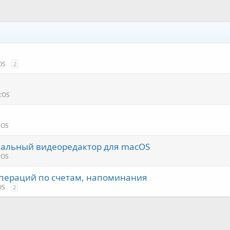
OS
2
cOS
cOS
ональный видеоредактор для macOS
cOS
операций по счетам, напоминания
OS
2
нная почта
лка