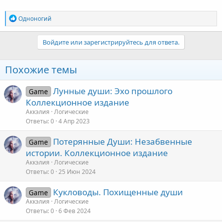
Р
Одноногий
е
а
к
Войдите или зарегистрируйтесь для ответа.
ц
и
и
Похожие темы
:
Лунные души: Эхо прошлого
Game
Коллекционное издание
Аккэлия
Логические
Ответы
0
4 Апр 2023
Потерянные Души: Незабвенные
Game
истории. Коллекционное издание
Аккэлия
Логические
Ответы
0
25 Июн 2024
Кукловоды. Похищенные души
Game
Аккэлия
Логические
Ответы
0
6 Фев 2024