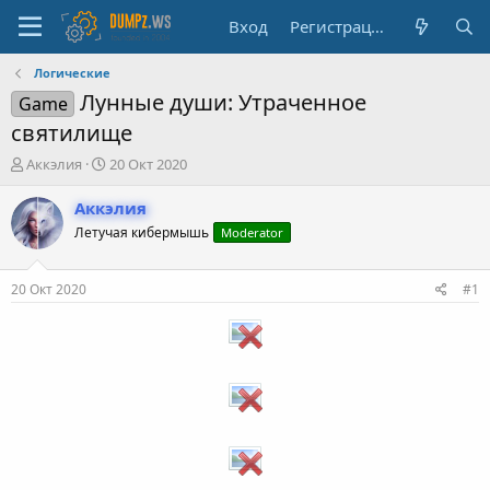
Вход
Регистрация
Логические
Лунные души: Утраченное
Game
святилище
А
Д
Аккэлия
20 Окт 2020
в
а
т
т
Аккэлия
о
а
Летучая кибермышь
Moderator
р
н
т
а
е
ч
20 Окт 2020
#1
м
а
ы
л
а