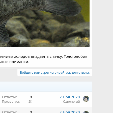
лением холодов впадает в спячку. Толстолобик
льные приманки.
Войдите или зарегистрируйтесь для ответа.
Ответы
0
2 Ноя 2020
Просмотры
2К
Одноногий
Ответы
0
2 Ноя 2020