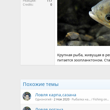
Реакции
117
Credits
0
Крупная рыба, живущая в рек
питается зоопланктоном. Ста
Похожие темы
Ловля карпа,сазана
Одноногий
2 Ноя 2020
Рыбалка на... / Fishing on...
Ловля ротана