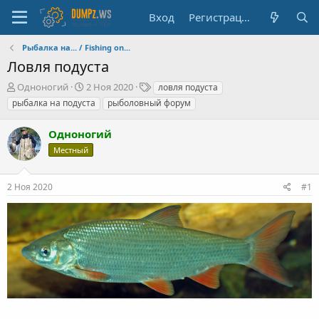
Вход
Регистрация
Рыбалка на... / Fishing on...
Ловля подуста
А
Д
Т
Одноногий
2 Ноя 2020
ловля подуста
в
а
е
рыбалка на подуста
рыболовный форум
т
т
г
о
а
и
Одноногий
р
н
т
а
Местный
е
ч
м
а
2 Ноя 2020
#1
ы
л
а