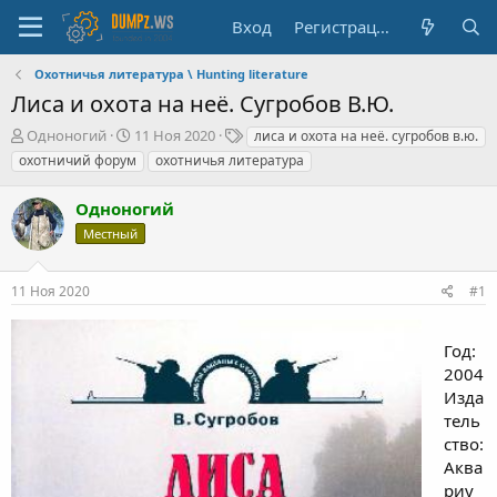
Вход
Регистрация
Охотничья литература \ Hunting literature
Лиса и охота на неё. Сугробов В.Ю.
А
Д
Т
Одноногий
11 Ноя 2020
лиса и охота на неё. сугробов в.ю.
в
а
е
охотничий форум
охотничья литература
т
т
г
о
а
и
Одноногий
р
н
т
а
Местный
е
ч
м
а
11 Ноя 2020
#1
ы
л
а
Год:
2004
Изда
тель
ство:
Аква
риу