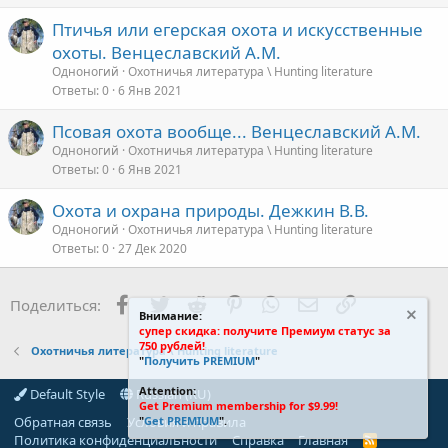
Птичья или егерская охота и искусственные
охоты. Венцеславский А.М.
Одноногий
Охотничья литература \ Hunting literature
Ответы
0
6 Янв 2021
Псовая охота вообще... Венцеславский А.М.
Одноногий
Охотничья литература \ Hunting literature
Ответы
0
6 Янв 2021
Охота и охрана природы. Дежкин В.В.
Одноногий
Охотничья литература \ Hunting literature
Ответы
0
27 Дек 2020
Facebook
Twitter
Reddit
Pinterest
WhatsApp
Электронная поч
Ссылка
Поделиться:
Внимание:
супер скидка: получите Премиум статус за
750 рублей!
Охотничья литература \ Hunting literature
"
Получить PREMIUM
"
Attention:
Default Style
Russian (RU)
Get Premium membership for $9.99!
Обратная связь
Условия и правила
"
Get PREMIUM
".
Политика конфиденциальности
Справка
Главная
R