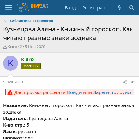
Вход
Регистрация
Библиотека астрологов
Кузнецова Алёна - Книжный гороскоп. Как
читают разные знаки зодиака
А
Д
Kiaro
5 Ноя 2020
в
а
т
т
Kiaro
K
о
а
Местный
р
н
т
а
е
ч
5 Ноя 2020
#1
м
а
ы
л
Для просмотра ссылки
Войди
или
Зарегистрируйся
а
Название:
Книжный гороскоп. Как читают разные знаки
зодиака
Издатель:
Кузнецова Алёна
К-во стр.:
5
Язык:
русский
Формат:
doc