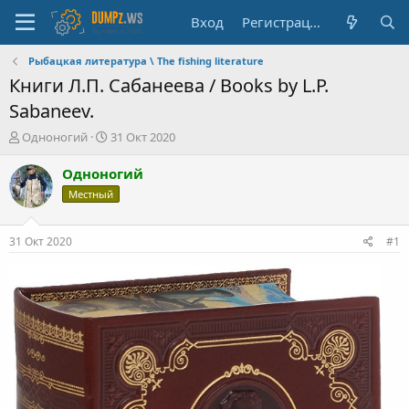
Вход
Регистрация
Рыбацкая литература \ The fishing literature
Книги Л.П. Сабанеева / Books by L.P.
Sabaneev.
А
Д
Одноногий
31 Окт 2020
в
а
т
т
Одноногий
о
а
Местный
р
н
т
а
е
ч
31 Окт 2020
#1
м
а
ы
л
а