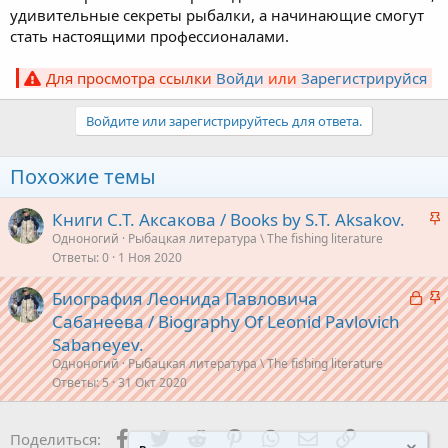
удивительные секреты рыбалки, а начинающие смогут
стать настоящими профессионалами.
Для просмотра ссылки
Войди
или
Зарегистрируйся
Войдите или зарегистрируйтесь для ответа.
Похожие темы
З
Книги С.Т. Аксакова / Books by S.T. Aksakov.
а
Одноногий
Рыбацкая литература \ The fishing literature
Ответы
0
1 Ноя 2020
к
р
З
З
Биография Леонида Павловича
е
а
а
Сабанеева / Biography Of Leonid Pavlovich
п
к
к
Sabaneyev.
л
р
р
е
Одноногий
Рыбацкая литература \ The fishing literature
ы
е
Ответы
5
31 Окт 2020
т
п
о
а
л
Facebook
Twitter
Reddit
Pinterest
WhatsApp
Электронная поч
Ссылка
Поделиться:
е