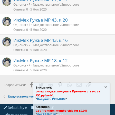
Одноногий
Гладкоствольное \ Smoothbore
Ответы
0
5 Ноя 2020
ИжМех Ружье МР 43, к.20
Одноногий
Гладкоствольное \ Smoothbore
Ответы
0
5 Ноя 2020
ИжМех Ружье МР 43, к.16
Одноногий
Гладкоствольное \ Smoothbore
Ответы
0
5 Ноя 2020
ИжМех Ружье МР 18, к.12
Одноногий
Гладкоствольное \ Smoothbore
Ответы
4
5 Ноя 2020
Facebook
Twitter
Reddit
Pinterest
WhatsApp
Электронная поч
Ссылка
Поделиться:
Внимание:
супер скидка: получите Премиум статус за
750 рублей!
Гладкоствольное \ Smoothbore
"
Получить PREMIUM
"
Attention:
Default Style
Russian (RU)
Get Premium membership for $9.99!
"
Get PREMIUM
".
Обратная связь
Условия и правила