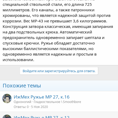
специальной ствольной стали, его длина 725
миллиметров. Его каналы, а также патронники
хромированы, что является надежной защитой против
коррозии. Вес МР-43 не превышает 3,6 килограммов.
Конструкция затвора классическая, имеющая запирания
на два подствольных крюка. Автоматический
предохранитель одновременно запирает шептала и
спусковые крючки. Ружье обладает достаточно
высокими баллистическими показателями, но
одновременно является надежным и простым в
использовании.
Войдите или зарегистрируйтесь для ответа.
Похожие темы
ИжМех Ружье МР 27, к.16
Одноногий
Гладкоствольное \ Smoothbore
Ответы
0
5 Ноя 2020
ИжМех Ружье МР 27, к.12