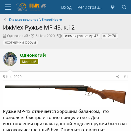
Вход
Регистрация
Гладкоствольное \ Smoothbore
ИжМех Ружье МР 43, к.12
А
Д
Т
Одноногий
5 Ноя 2020
ижмех ружье мр 43
к.12*70
в
а
е
охотничий форум
т
т
г
о
а
и
Одноногий
р
н
т
а
Местный
е
ч
м
а
5 Ноя 2020
#1
ы
л
а
Ружье МР-43 отличается хорошим балансом, что
позволяет быстро и точно прицелиться. Для
изготовления приклада данной модели оружия был взят
высококачественный бук. Ствол изготовлен из