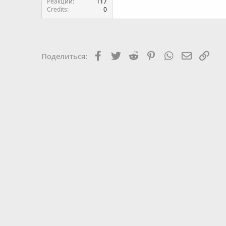
Реакции
117
Credits
0
Facebook
Twitter
Reddit
Pinterest
WhatsApp
Электро
Ссы
Поделиться: