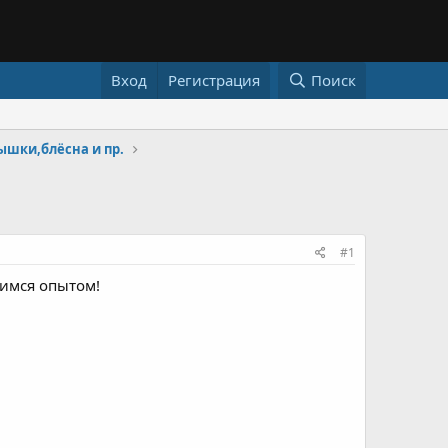
Вход
Регистрация
Поиск
шки,блёсна и пр.
#1
лимся опытом!