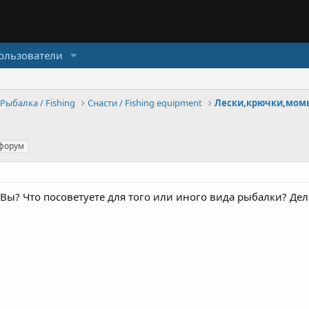
ользователи
Рыбалка / Fishing
Снасти / Fishing equipment
Лески,крючки,момы
форум
 Вы? Что посоветуете для того или иного вида рыбалки? Де