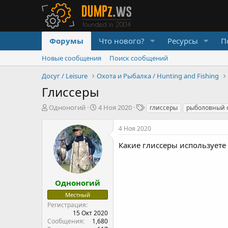
Форумы
Что нового?
Ресурсы
П
Новые сообщения
Поиск сообщений
Досуг / Leisure
Охота и Рыбалка / Hunting and Fishing
Глиссеры
А
Д
Т
Одноногий
4 Ноя 2020
глиссеры
рыболовный 
в
а
е
т
т
г
4 Ноя 2020
о
а
и
р
н
Какие глиссеры используете
т
а
е
ч
м
а
ы
л
Одноногий
а
Местный
Регистрация
15 Окт 2020
Сообщения
1,680