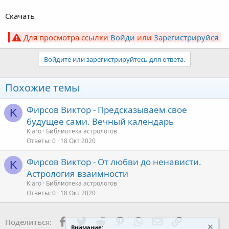
Скачать
Для просмотра ссылки
Войди
или
Зарегистрируйся
Войдите или зарегистрируйтесь для ответа.
Похожие темы
Фирсов Виктор - Предсказываем свое
K
будущее сами. Вечный календарь
Kiaro
Библиотека астрологов
Ответы
0
18 Окт 2020
Фирсов Виктор - От любви до ненависти.
K
Астрология взаимности
Kiaro
Библиотека астрологов
Ответы
0
18 Окт 2020
Facebook
Twitter
Reddit
Pinterest
WhatsApp
Электронная поч
Ссылка
Поделиться:
Внимание: