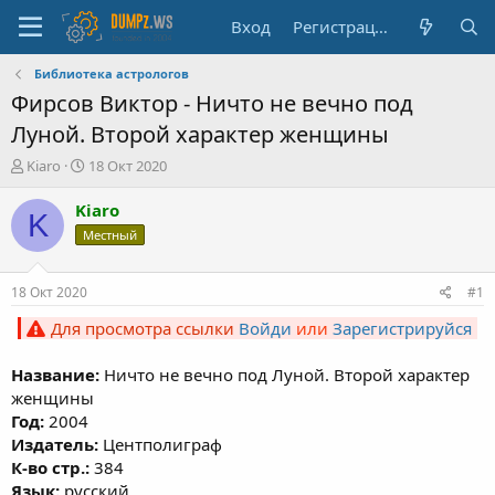
Вход
Регистрация
Библиотека астрологов
Фирсов Виктор - Ничто не вечно под
Луной. Второй характер женщины
А
Д
Kiaro
18 Окт 2020
в
а
т
т
Kiaro
K
о
а
Местный
р
н
т
а
е
ч
18 Окт 2020
#1
м
а
ы
л
Для просмотра ссылки
Войди
или
Зарегистрируйся
а
Название:
Ничто не вечно под Луной. Второй характер
женщины
Год:
2004
Издатель:
Центполиграф
К-во стр.:
384
Язык:
русский