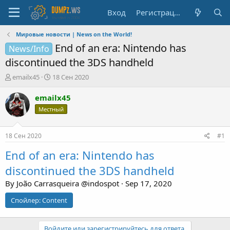
Вход
Регистрация
Мировые новости | News on the World!
End of an era: Nintendo has
News/Info
discontinued the 3DS handheld
А
Д
emailx45
18 Сен 2020
в
а
т
т
emailx45
о
а
Местный
р
н
т
а
е
ч
18 Сен 2020
#1
м
а
ы
л
End of an era: Nintendo has
а
discontinued the 3DS handheld
By João Carrasqueira @indospot · Sep 17, 2020
Спойлер:
Content
Войдите или зарегистрируйтесь для ответа.