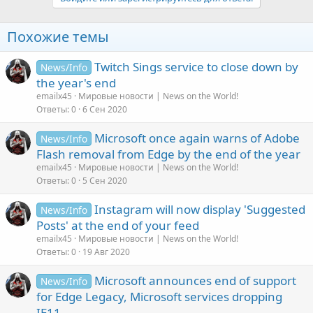
Похожие темы
Twitch Sings service to close down by
News/Info
the year's end
emailx45
Мировые новости | News on the World!
Ответы
0
6 Сен 2020
Microsoft once again warns of Adobe
News/Info
Flash removal from Edge by the end of the year
emailx45
Мировые новости | News on the World!
Ответы
0
5 Сен 2020
Instagram will now display 'Suggested
News/Info
Posts' at the end of your feed
emailx45
Мировые новости | News on the World!
Ответы
0
19 Авг 2020
Microsoft announces end of support
News/Info
for Edge Legacy, Microsoft services dropping
IE11