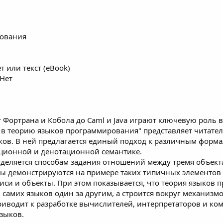
рования
т или текст (eBook)
 Нет
 Фортрана и Кобола до Caml и Java играют ключевую рол
 в теорию языков программирования" представляет читате
ков. В ней предлагается единый подход к различным форм
ционной и денотационной семантике.
уделяется способам задания отношений между тремя объек
мы демонстрируются на примере таких типичных элементов
писи и объекты. При этом показывается, что теория языков 
самих языков один за другим, а строится вокруг механизм
риводит к разработке вычислителей, интерпретаторов и ком
зыков.