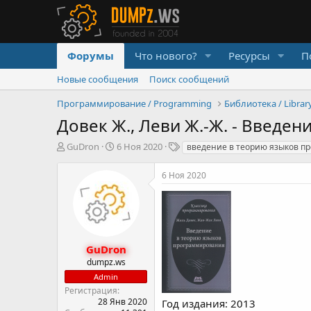
Форумы
Что нового?
Ресурсы
П
Новые сообщения
Поиск сообщений
Программирование / Programming
Библиотека / Librar
Довек Ж., Леви Ж.-Ж. - Введе
А
Д
Т
GuDron
6 Ноя 2020
введение в теорию языков п
в
а
е
т
т
г
6 Ноя 2020
о
а
и
р
н
т
а
е
ч
м
а
ы
л
GuDron
а
dumpz.ws
Admin
Регистрация
28 Янв 2020
Год издания: 2013