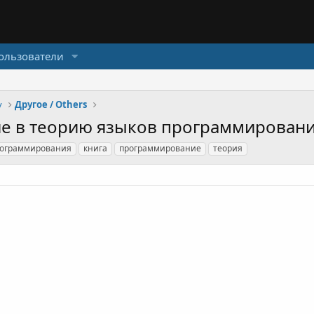
ользователи
y
Другое / Others
ние в теорию языков программировани
рограммирования
книга
программирование
теория