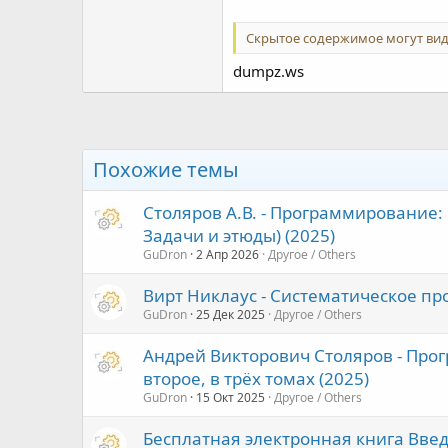
Скрытое содержимое могут вид
dumpz.ws
Похожие темы
Столяров А.В. - Программирование: 
Задачи и этюды) (2025)
GuDron
2 Апр 2026
Другое / Others
Вирт Никлаус - Систематическое пр
GuDron
25 Дек 2025
Другое / Others
Андрей Викторович Столяров - Про
второе, в трёх томах (2025)
GuDron
15 Окт 2025
Другое / Others
Бесплатная электронная книга Введе