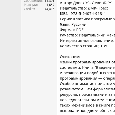
Сообщения
11,391
Автор: Довек Ж., Леви Ж.-Ж.
Реакции
1,657
Издательство: ДМК-Пресс
Credits
44,416
ISBN: 978-5-94074-913-4
Серия: Классика программи
Язык: Русский
Формат: PDF
Качество: Издательский маке
Интерактивное оглавление:
Количество страниц: 135
Описание:
Языки программирования от
системами. Книга "Введение
и реализации подобных язы
программирования — опера
Особое внимание при этом 
результатом. Эти формализ
рекурсия, присваивание, за
последовательном изучении 
таких механизмов в книге п
вывода типов для учебных я