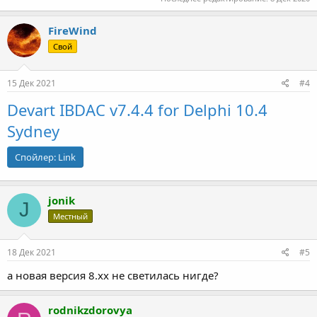
FireWind
Свой
15 Дек 2021
#4
Devart IBDAC v7.4.4 for Delphi 10.4
Sydney
Спойлер:
Link
jonik
J
Местный
18 Дек 2021
#5
а новая версия 8.xx не светилась нигде?
rodnikzdorovya