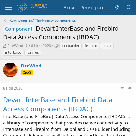
Вход
Регистрация
Компоненты / Third-party components
Devart InterBase and Firebird
Component
Data Access Components (IBDAC)
А
Д
Т
FireWind
8 Ноя 2020
c++builder
firebird
ibdac
в
а
е
interbase
lazarus
т
т
г
о
а
и
FireWind
р
н
т
а
Свой
е
ч
м
а
8 Ноя 2020
#1
ы
л
а
Devart InterBase and Firebird Data
Access Components (IBDAC)
InterBase (and FireBird) Data Access Components (IBDAC) is
a library of components that provides native connectivity to
InterBase and Firebird from Delphi and C++Builder including
Community Edition, as well as Lazarus (and Free Pascal) on