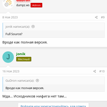
dumpz.ws
Admin
8 Ноя 2023
#9
jonik написал(а):
Full Source?
Вроде как полная версия.
jonik
J
Местный
16 Ноя 2023
#10
GuDron написал(а):
Вроде как полная версия.
Мда... Исходников нифига нет там...
Войдите или зарегистрируйтесь для ответа.