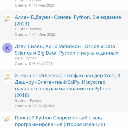
Ответы
0
16 Янв 2023
Аллен Б.Дауни - Основы Python. 2-е издание
(2021)
GuDron
Python
Ответы
1
14 Июн 2022
Дэви Силен, Арно Мейсман - Основы Data
K
Science и Big Data. Python и наука о данных
Kiaro
Python
Ответы
0
3 Мар 2021
Х. Нуньес-Иглесиас, Штефан ван дер Уолт, Х.
Дашноу - Элегантный SciPy. Искусство
научного программирования на Python
(2018)
GuDron
Python
Ответы
0
27 Май 2022
Простой Python Современный стиль
программирования (Второе издание)