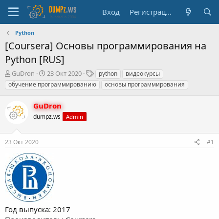
Вход
Регистрация
Python
[Coursera] Основы программирования на
Python [RUS]
А
Д
Т
GuDron
23 Окт 2020
python
видеокурсы
в
а
е
обучение программированию
основы программирования
т
т
г
о
а
и
GuDron
р
н
т
dumpz.ws
а
Admin
е
ч
м
а
23 Окт 2020
#1
ы
л
а
Год выпуска: 2017