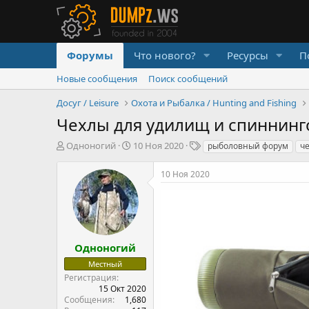
Форумы
Что нового?
Ресурсы
П
Новые сообщения
Поиск сообщений
Досуг / Leisure
Охота и Рыбалка / Hunting and Fishing
Чехлы для удилищ и спиннинг
А
Д
Т
Одноногий
10 Ноя 2020
рыболовный форум
ч
в
а
е
т
т
г
10 Ноя 2020
о
а
и
р
н
т
а
е
ч
м
а
ы
л
Одноногий
а
Местный
Регистрация
15 Окт 2020
Сообщения
1,680