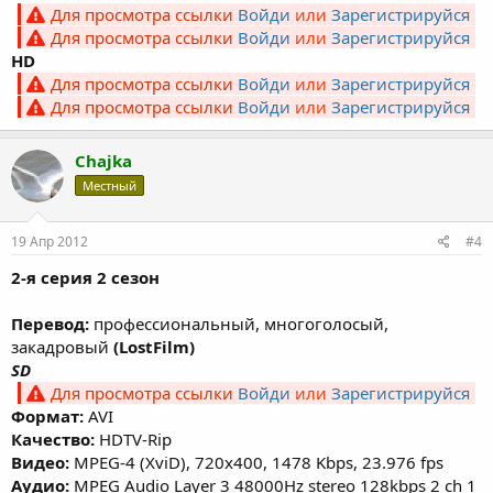
Для просмотра ссылки
Войди
или
Зарегистрируйся
Для просмотра ссылки
Войди
или
Зарегистрируйся
HD
Для просмотра ссылки
Войди
или
Зарегистрируйся
Для просмотра ссылки
Войди
или
Зарегистрируйся
Chajka
Местный
19 Апр 2012
#4
2-я серия 2 сезон
Перевод:
профессиональный, многоголосый,
закадровый
(LostFilm)
SD
Для просмотра ссылки
Войди
или
Зарегистрируйся
Формат:
AVI
Качество:
HDTV-Rip
Видео:
MPEG-4 (XviD), 720х400, 1478 Kbps, 23.976 fps
Аудио:
MPEG Audio Layer 3 48000Hz stereo 128kbps 2 ch 1