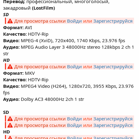
Перевод:
профессиональный, многоголосый,
закадровый
(LostFilm)
SD
Для просмотра ссылки
Войди
или
Зарегистрируйся
Формат:
AVI
Качество:
HDTV-Rip
Видео:
MPEG-4 (XviD), 720х400, 1740 Kbps, 23.976 fps
Аудио:
MPEG Audio Layer 3 48000Hz stereo 128kbps 2 ch 1
str
HD
Для просмотра ссылки
Войди
или
Зарегистрируйся
Формат:
MKV
Качество:
HDTV-Rip
Видео:
MPEG4 Video (H264), 1280x720, 3955 Kbps, 23.976
fps
Аудио:
Dolby AC3 48000Hz 2ch 1 str
SD
Для просмотра ссылки
Войди
или
Зарегистрируйся
Для просмотра ссылки
Войди
или
Зарегистрируйся
HD
Для просмотра ссылки
Войди
или
Зарегистрируйся