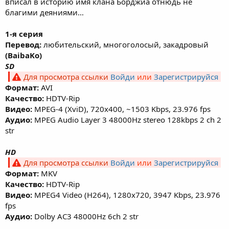
вписал в историю имя клана Борджиа отнюдь не
благими деяниями…
1-я серия
Перевод:
любительский, многоголосый, закадровый
(BaibaKo)
SD
Для просмотра ссылки
Войди
или
Зарегистрируйся
Формат:
AVI
Качество:
HDTV-Rip
Видео:
MPEG-4 (XviD), 720х400, ~1503 Kbps, 23.976 fps
Аудио:
MPEG Audio Layer 3 48000Hz stereo 128kbps 2 ch 2
str
HD
Для просмотра ссылки
Войди
или
Зарегистрируйся
Формат:
MKV
Качество:
HDTV-Rip
Видео:
MPEG4 Video (H264), 1280x720, 3947 Kbps, 23.976
fps
Аудио:
Dolby AC3 48000Hz 6ch 2 str