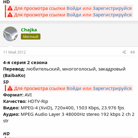
HD
Для просмотра ссылки
Войди
или
Зарегистрируйся
Для просмотра ссылки
Войди
или
Зарегистрируйся
Chajka
Местный
11 Май 2012
#8
4-я серия 2 сезона
Перевод:
любительский, многоголосый, закадровый
(BaibaKo)
SD
Для просмотра ссылки
Войди
или
Зарегистрируйся
Формат:
AVI
Качество:
HDTV-Rip
Видео:
MPEG-4 (XviD), 720х400, 1503 Kbps, 23.976 fps
Аудио:
MPEG Audio Layer 3 48000Hz stereo 192 kbps 2 ch 2
str
HD