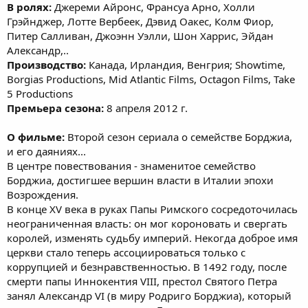
В ролях:
Джереми Айронс, Франсуа Арно, Холли
Грэйнджер, Лотте Вербеек, Дэвид Оакес, Колм Фиор,
Питер Салливан, Джоэнн Уэлли, Шон Харрис, Эйдан
Александр,..
Производство:
Канада, Ирландия, Венгрия; Showtime,
Borgias Productions, Mid Atlantic Films, Octagon Films, Take
5 Productions
Премьера сезона:
8 апреля 2012 г.
О фильме:
Второй сезон сериала о семействе Борджиа,
и его даяниях...
В центре повествования - знаменитое семейство
Борджиа, достигшее вершин власти в Италии эпохи
Возрождения.
В конце XV века в руках Папы Римского сосредоточилась
неограниченная власть: он мог короновать и свергать
королей, изменять судьбу империй. Некогда доброе имя
церкви стало теперь ассоциироваться только с
коррупцией и безнравственностью. В 1492 году, после
смерти папы Иннокентия VIII, престол Святого Петра
занял Александр VI (в миру Родриго Борджиа), который