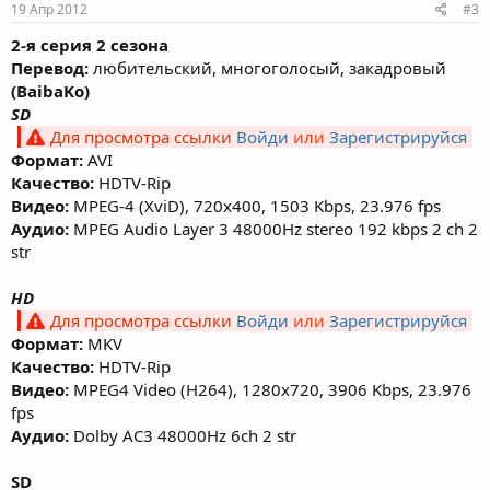
19 Апр 2012
#3
2-я серия 2 сезона
Перевод:
любительский, многоголосый, закадровый
(BaibaKo)
SD
Для просмотра ссылки
Войди
или
Зарегистрируйся
Формат:
AVI
Качество:
HDTV-Rip
Видео:
MPEG-4 (XviD), 720х400, 1503 Kbps, 23.976 fps
Аудио:
MPEG Audio Layer 3 48000Hz stereo 192 kbps 2 ch 2
str
HD
Для просмотра ссылки
Войди
или
Зарегистрируйся
Формат:
MKV
Качество:
HDTV-Rip
Видео:
MPEG4 Video (H264), 1280x720, 3906 Kbps, 23.976
fps
Аудио:
Dolby AC3 48000Hz 6ch 2 str
SD