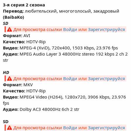
3-я серия 2 сезона
Перевод:
любительский, многоголосый, закадровый
(BaibaKo)
SD
Для просмотра ссылки
Войди
или
Зарегистрируйся
Формат:
AVI
Качество:
HDTV-Rip
Видео:
MPEG-4 (XviD), 720х400, 1503 Kbps, 23.976 fps
Аудио:
MPEG Audio Layer 3 48000Hz stereo 192 kbps 2 ch 2
str
HD
Для просмотра ссылки
Войди
или
Зарегистрируйся
Формат:
MKV
Качество:
HDTV-Rip
Видео:
MPEG4 Video (H264), 1280x720, 3906 Kbps, 23.976
fps
Аудио:
Dolby AC3 48000Hz 6ch 2 str
SD
Для просмотра ссылки
Войди
или
Зарегистрируйся