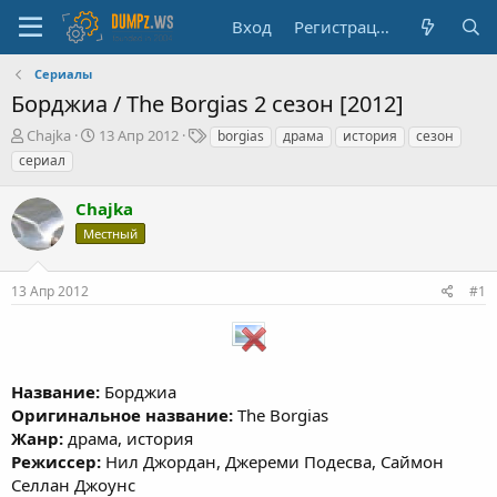
Вход
Регистрация
Сериалы
Борджиа / The Borgias 2 сезон [2012]
А
Д
Т
Chajka
13 Апр 2012
borgias
драма
история
сезон
в
а
е
сериал
т
т
г
о
а
и
Chajka
р
н
т
а
Местный
е
ч
м
а
13 Апр 2012
#1
ы
л
а
Название:
Борджиа
Оригинальное название:
The Borgias
Жанр:
драма, история
Режиссер:
Нил Джордан, Джереми Подесва, Саймон
Селлан Джоунс