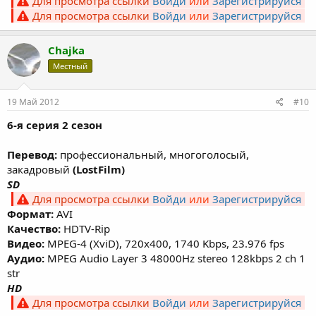
Для просмотра ссылки
Войди
или
Зарегистрируйся
Для просмотра ссылки
Войди
или
Зарегистрируйся
Chajka
Местный
19 Май 2012
#10
6-я серия 2 сезон
Перевод:
профессиональный, многоголосый,
закадровый
(LostFilm)
SD
Для просмотра ссылки
Войди
или
Зарегистрируйся
Формат:
AVI
Качество:
HDTV-Rip
Видео:
MPEG-4 (XviD), 720х400, 1740 Kbps, 23.976 fps
Аудио:
MPEG Audio Layer 3 48000Hz stereo 128kbps 2 ch 1
str
HD
Для просмотра ссылки
Войди
или
Зарегистрируйся