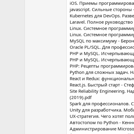
iOS. Приемы программирован
jаvascript. Сильные стороны 
Kubernetes для DevOps. Разв
Laravel. Полное руководство 
Linux. Системное программир
Linux. Системное программир
MySQL по максимуму - Берон
Oracle PL/SQL. Для професси
PHP и MySQL. Исчерпывающее
PHP и MySQL. Исчерпывающее 
PHP: Рецепты программирован
Python для сложных задач. Н
React и Redux: функциональна
React.js. Быстрый старт - Сте
Site Reliability Engineering
(2019).pdf
Spark для профессионалов. С
Unity для разработчика. Мо
UX-стратегия. Чего хотят пол
Автостопом по Python - Кенн
Администрирование Microsoft