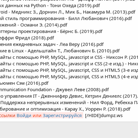
 данных на Python - Тони Охеда (2019).pdf
d - Медникс З., Дорнин Л., Мик Б., Накамура М. (2013).pdf
й стиль программирования - Билл Любанович (2016).pdf
ожений - Османи Э. (2014).pdf
терны проектирования - Бёрнс Б. (2019).pdf
еффри Фридл (2018).pdf
ения ежедневных задач - Леа Веру (2016).pdf
 в Linux - Адельштайн Т., Любанович Б. (2010).pdf
йты с помощью PHP, MySQL, jаvascript и CSS - Никсон Р. (201
ты с помощью PHP, MySQL, jаvascript и CSS (2-е изд.) - Никс
ты с помощью PHP, MySQL, jаvascript, CSS и HTML5 (3-е изд.)
ты с помощью PHP, MySQL, jаvascript, CSS и HTML5 (4-е изд.)
ьюмен Сэм (2016).pdf
unication Foundation - Джувел Леве (2008).pdf
о управления IT - Дженнифер Девис, Кетрин Дениелс (2017)
Поддержка непрерывных изменений - Нил Форд, Ребекка Пар
рование и оптимизация - Карау Х., Уоррен Р. (2018).pdf
 ссылки
Войди
или
Зарегистрируйся
[/HIDE]dumpz.ws