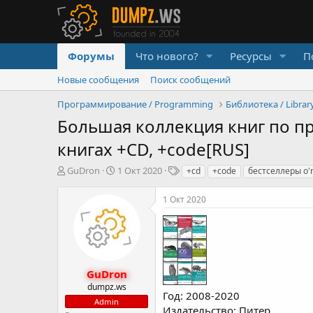
Форумы
Что нового?
Ресурсы
П
Новые сообщения
Поиск сообщений
Программирование / Programming
Библиотека / Librar
Большая коллекция книг по пр
книгах +CD, +code[RUS]
А
Д
Т
GuDron
1 Окт 2020
+cd
+code
бестселлеры o're
в
а
е
т
т
г
1 Окт 2020
о
а
и
р
н
т
а
е
ч
м
а
ы
л
GuDron
а
dumpz.ws
Год: 2008-2020
Admin
Издательство: Питер