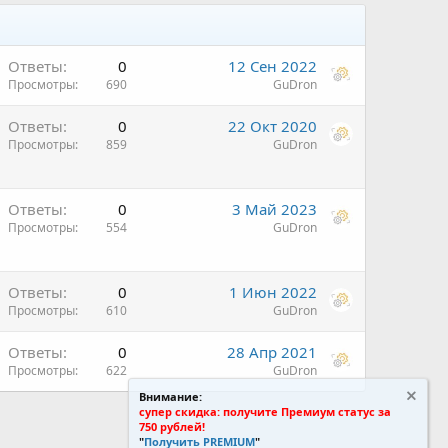
Ответы
0
12 Сен 2022
Просмотры
690
GuDron
Ответы
0
22 Окт 2020
Просмотры
859
GuDron
Ответы
0
3 Май 2023
Просмотры
554
GuDron
Ответы
0
1 Июн 2022
Просмотры
610
GuDron
Ответы
0
28 Апр 2021
Просмотры
622
GuDron
Внимание:
супер скидка: получите Премиум статус за
750 рублей!
"
Получить PREMIUM
"