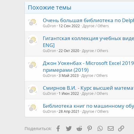
Похожие темы
Очень большая библиотека по Delphi
GuDron
12 Сен 2022
Другое / Others
Гигантская коллекция учебных вид
ENG]
GuDron
22 Окт 2020
Другое / Others
Джон Уокенбах - Microsoft Excel 20
примерами (2019)
GuDron
3 Май 2023
Другое / Others
Смирнов В.И. - Курс высшей математ
GuDron
1 Июн 2022
Другое / Others
Библиотека книг по машинному обуче
GuDron
28 Апр 2021
Другое / Others
Facebook
Twitter
Reddit
Pinterest
WhatsApp
Электро
Ссы
Поделиться: