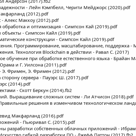
рл Андерсон (2017).fb2
дежности - Лейн Кэмпбелл, Черити Мейджорс (2020).pdf
акфарланд (2012).pdf
 - Алекс Маккоу (2012).pdf
я обработка и оптимизация - Симпсон Кай (2019).pdf
и объекты - Симпсон Кайл (2019).pdf
мматические конструкции - Симпсон Кайл (2019).pdf
ния. Программирование, масштабирование, поддержка - М
ия. Технология Blockchain в действии - Равал С. (2017)
кое обучение при обработке естественного языка - Брайан М
Орама и Г. Уилсона (2011).pdf
 Э. Фримен, Э. Фримен (2012).pdf
сторону сервера - Пауэрс Ш. (2017).pdf
эрс (2014).pdf
ктами - Скотт Беркун (2014).fb2
й. Выращивание сложных систем - Ли Атчисон (2018).pdf
Правильные решения в изменчивом технологическом ландшаф
Девид Макфарланд (2016).pdf
ожений - Пьюривал С. (2015).pdf
ы разработки собственных облачных приложений - Ибрам Б.,
Искусство гибкой разработки ПО - Джефф Паттон (2017).fb2