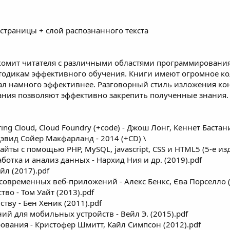
страницы + слой распознанного текста
накомит читателя с различными областями программирования
одикам эффективного обучения. Книги имеют огромное кол
ал намного эффективнее. Разговорный стиль изложения ко
ания позволяют эффективно закрепить полученные знания.
pring Cloud, Cloud Foundry (+code) - Джош Лонг, Кеннет Бастани
Дэвид Сойер Макфарланд - 2014 (+CD) \
ты с помощью PHP, MySQL, jаvascript, CSS и HTML5 (5-е изд.) 
аботка и анализ данных - Нархид Ния и др. (2019).pdf
йл (2017).pdf
современных веб-приложений - Алекс Бенкс, Єва Порселло (
во - Том Уайт (2013).pdf
тву - Бен Хеник (2011).pdf
й для мобильных устройств - Вейл Э. (2015).pdf
вания - Кристофер Шмитт, Кайл Симпсон (2012).pdf