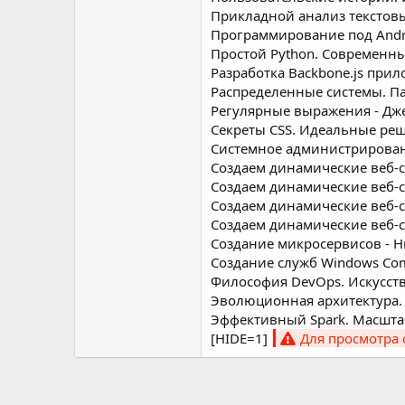
Прикладной анализ текстовых
Программирование под Androi
Простой Python. Современны
Разработка Backbone.js прил
Распределенные системы. Пат
Регулярные выражения - Дж
Секреты CSS. Идеальные реш
Системное администрирование
Создаем динамические веб-са
Создаем динамические веб-сай
Создаем динамические веб-сай
Создаем динамические веб-сай
Создание микросервисов - Н
Создание служб Windows Comm
Философия DevOps. Искусств
Эволюционная архитектура. 
Эффективный Spark. Масштаби
[HIDE=1]
Для просмотра