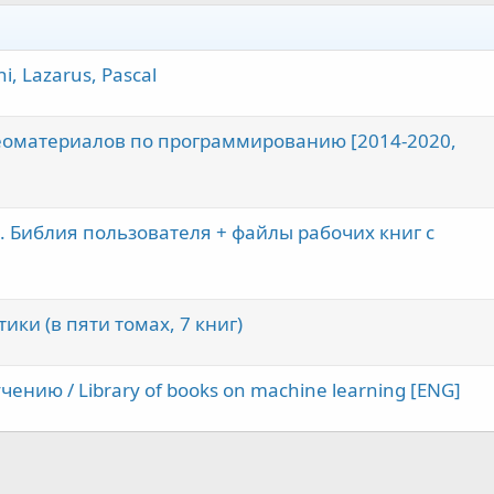
, Lazarus, Pascal
еоматериалов по программированию [2014-2020,
19. Библия пользователя + файлы рабочих книг с
ики (в пяти томах, 7 книг)
нию / Library of books on machine learning [ENG]
нная почта
лка