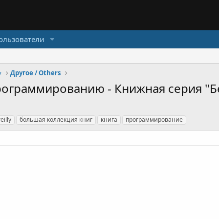
ользователи
y
Другое / Others
ограммированию - Книжная серия "Бес
illy
большая коллекция книг
книга
программирование