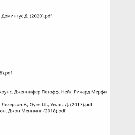
 Домингус Д. (2020).pdf
8).pdf
рис Джоунс, Дженнифер Петофф, Нейл Ричард Мерфи
езерсон У., Оуэн Ш., Уиллс Д. (2017).pdf
он, Джон Меннинг (2018).pdf