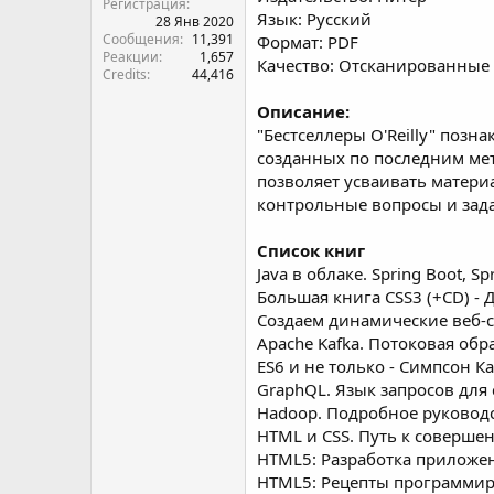
Регистрация
Язык: Русский
28 Янв 2020
Сообщения
11,391
Формат: PDF
Реакции
1,657
Качество: Отсканированные 
Credits
44,416
Описание:
"Бестселлеры O'Reilly" поз
созданных по последним мет
позволяет усваивать матери
контрольные вопросы и зад
Список книг
Java в облаке. Spring Boot, S
Большая книга CSS3 (+CD) - 
Создаем динамические веб-сай
Apache Kafka. Потоковая обр
ES6 и не только - Симпсон Ка
GraphQL. Язык запросов для 
Hadoop. Подробное руководст
HTML и CSS. Путь к совершенс
HTML5: Разработка приложени
HTML5: Рецепты программиро