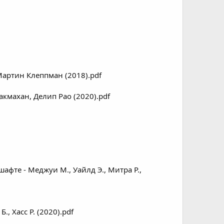
артин Клеппман (2018).pdf
акмахан, Делип Рао (2020).pdf
те - Меджуи М., Уайлд Э., Митра Р.,
 Хасс Р. (2020).pdf