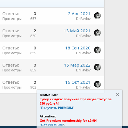
Ответы
0
2 Авг 2021
Просмотры
657
Dr.Pavlov
Ответы
2
13 Май 2021
Просмотры
830
Dr.Pavlov
Ответы
0
18 Сен 2020
Просмотры
659
Dr.Pavlov
Ответы
0
15 Мар 2022
Просмотры
859
Dr.Pavlov
Ответы
0
16 Окт 2021
Просмотры
903
Dr.Pavlov
Внимание:
супер скидка: получите Премиум статус за
750 рублей!
"
Получить PREMIUM
"
Attention:
Get Premium membership for $9.99!
"
Get PREMIUM
".