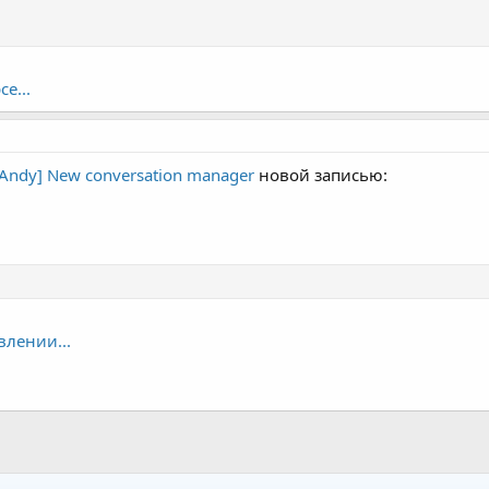
е...
[Andy] New conversation manager
новой записью:
влении...