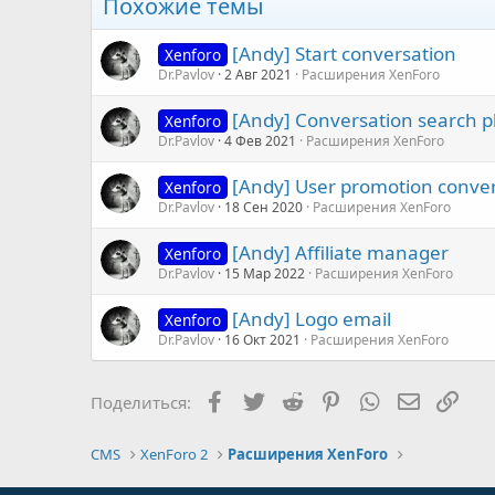
Похожие темы
[Andy] Start conversation
Xenforo
Dr.Pavlov
2 Авг 2021
Расширения XenForo
[Andy] Conversation search p
Xenforo
Dr.Pavlov
4 Фев 2021
Расширения XenForo
[Andy] User promotion conve
Xenforo
Dr.Pavlov
18 Сен 2020
Расширения XenForo
[Andy] Affiliate manager
Xenforo
Dr.Pavlov
15 Мар 2022
Расширения XenForo
[Andy] Logo email
Xenforo
Dr.Pavlov
16 Окт 2021
Расширения XenForo
Facebook
Twitter
Reddit
Pinterest
WhatsApp
Электро
Ссы
Поделиться:
CMS
XenForo 2
Расширения XenForo