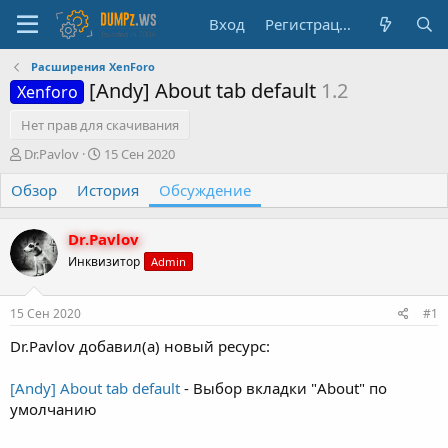
Вход
Регистрация
Расширения XenForo
[Andy] About tab default
1.2
Xenforo
Нет прав для скачивания
А
Д
Dr.Pavlov
15 Сен 2020
в
а
Обзор
т
История
т
Обсуждение
о
а
р
н
Dr.Pavlov
т
а
е
ч
Инквизитор
Admin
м
а
ы
л
15 Сен 2020
#1
а
Dr.Pavlov добавил(а) новый ресурс:
[Andy] About tab default
- Выбор вкладки "About" по
умолчанию