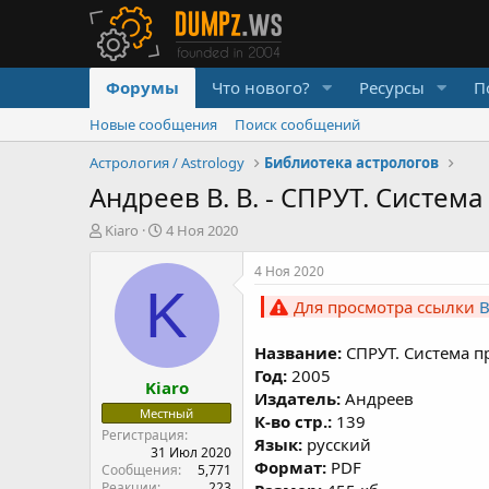
Форумы
Что нового?
Ресурсы
П
Новые сообщения
Поиск сообщений
Астрология / Astrology
Библиотека астрологов
Андреев В. В. - СПРУТ. Систе
А
Д
Kiaro
4 Ноя 2020
в
а
т
т
4 Ноя 2020
о
а
K
Для просмотра ссылки
р
н
т
а
е
ч
Название:
СПРУТ. Система 
м
а
Год:
2005
Kiaro
ы
л
Издатель:
Андреев
а
Местный
К-во стр.:
139
Регистрация
Язык:
русский
31 Июл 2020
Формат:
PDF
Сообщения
5,771
Реакции
223