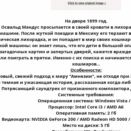
На дворе 1899 год.
свальд Мандус просыпается в своей кровати в лихора
машине. После жуткой поездки в Мексику его терзают
пическая лихорадка, и он попадает в мир своих кошмар
кой машины: он знает лишь, что его дети в большой опас
загадочных картин и запертых дверей, кажется вражде
ли поиграть в прятки. Именно с их поиска и начинаетс
кошмаров...
Особенности:
овый, свежий подход к миру "Амнезии", не отходя при э
 темная и ужасающая история, рассказанная когда-либ
Потрясающий саундтрек от признанного композитора 
Системные требования:
Операционная система: Windows Vista /
Процессор: Intel Core i3 / AMD A6
Оперативная память: 2 Гб
Видеокарта: NVIDIA GeForce 200 / AMD Radeon HD 5000 / 
Место на диске: 5 Гб