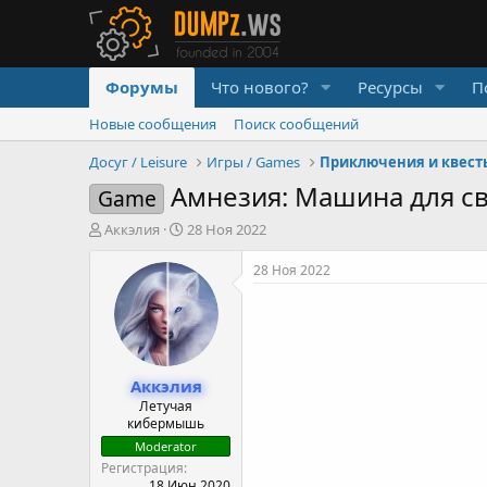
Форумы
Что нового?
Ресурсы
П
Новые сообщения
Поиск сообщений
Досуг / Leisure
Игры / Games
Приключения и квест
Амнезия: Машина для сви
Game
А
Д
Аккэлия
28 Ноя 2022
в
а
т
т
28 Ноя 2022
о
а
р
н
т
а
е
ч
м
а
Аккэлия
ы
л
а
Летучая
кибермышь
Moderator
Регистрация
18 Июн 2020