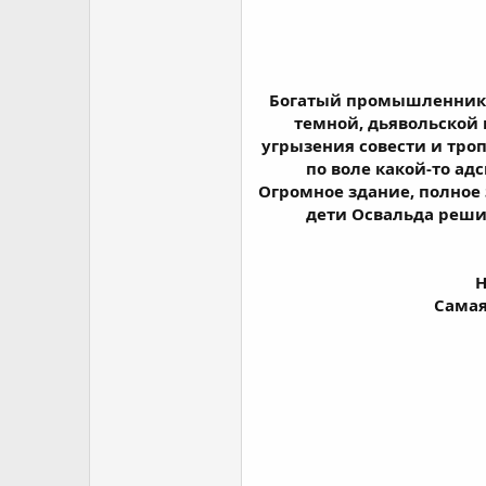
Богатый промышленник О
темной, дьявольской 
угрызения совести и тро
по воле какой-то адс
Огромное здание, полное 
дети Освальда реши
Н
Самая