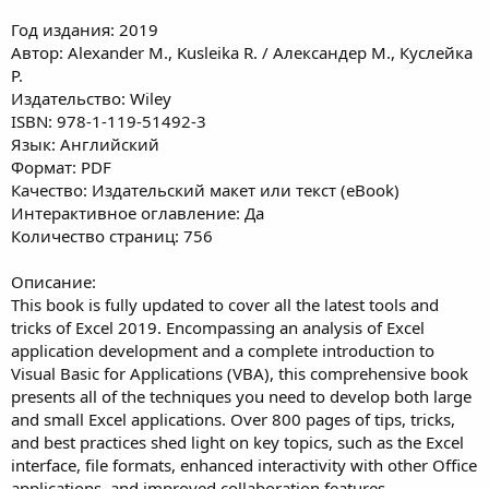
Год издания: 2019
Автор: Alexander M., Kusleika R. / Александер М., Куслейка
Р.
Издательство: Wiley
ISBN: 978-1-119-51492-3
Язык: Английский
Формат: PDF
Качество: Издательский макет или текст (eBook)
Интерактивное оглавление: Да
Количество страниц: 756
Описание:
This book is fully updated to cover all the latest tools and
tricks of Excel 2019. Encompassing an analysis of Excel
application development and a complete introduction to
Visual Basic for Applications (VBA), this comprehensive book
presents all of the techniques you need to develop both large
and small Excel applications. Over 800 pages of tips, tricks,
and best practices shed light on key topics, such as the Excel
interface, file formats, enhanced interactivity with other Office
applications, and improved collaboration features.