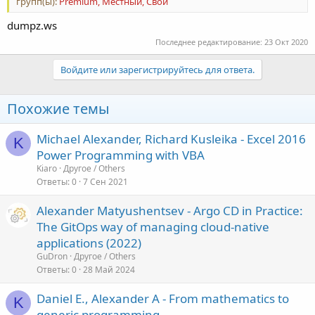
групп(ы):
Premium, Местный, Свои
dumpz.ws
Последнее редактирование:
23 Окт 2020
Войдите или зарегистрируйтесь для ответа.
Похожие темы
Michael Alexander, Richard Kusleika - Excel 2016
K
Power Programming with VBA
Kiaro
Другое / Others
Ответы
0
7 Сен 2021
Alexander Matyushentsev - Argo CD in Practice:
The GitOps way of managing cloud-native
applications (2022)
GuDron
Другое / Others
Ответы
0
28 Май 2024
Daniel E., Alexander A - From mathematics to
K
generic programming