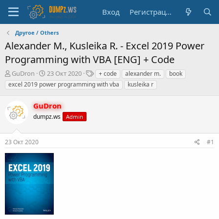
Вход
Регистрация
Другое / Others
Alexander M., Kusleika R. - Excel 2019 Power
Programming with VBA [ENG] + Code
А
Д
Т
GuDron
23 Окт 2020
+ code
alexander m.
book
в
а
е
excel 2019 power programming with vba
kusleika r
т
т
г
о
а
и
GuDron
р
н
т
dumpz.ws
а
Admin
е
ч
м
а
23 Окт 2020
#1
ы
л
а