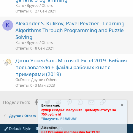
Kiaro
Другое / Others
Ответы
0
27 Сен 2021
Alexander S. Kulikov, Pavel Pevzner - Learning
K
Algorithms Through Programming and Puzzle
Solving
Kiaro
Другое / Others
Ответы
0
8 Сен 2021
Джон Уокенбах - Microsoft Excel 2019. Библия
пользователя + файлы рабочих книг с
примерами (2019)
GuDron
Другое / Others
Ответы
0
3 Май 2023
Facebook
Twitter
Reddit
Pinterest
WhatsApp
Электронная поч
Ссылка
Поделиться:
Внимание:
супер скидка: получите Премиум статус за
750 рублей!
Другое / Others
"
Получить PREMIUM
"
Attention:
Default Style
Russian (RU)
Get Premium membership for $9.99!