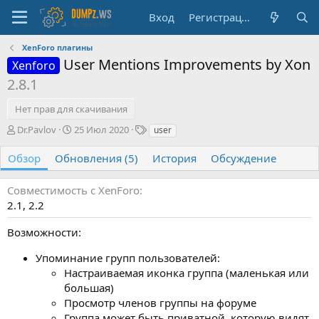
Вход
Регистрация
XenForo плагины
User Mentions Improvements by Xon
Xenforo
2.8.1
Нет прав для скачивания
А
Д
Т
Dr.Pavlov
25 Июл 2020
user
в
а
е
т
т
г
Обзор
Обновления (5)
История
Обсуждение
о
а
и
р
с
Совместимость с XenForo
о
2.1
2.2
з
д
Возможности:
а
н
Упоминание групп пользователей:
и
я
Настраиваемая иконка группа (маленькая или
большая)
Просмотр членов группы на форуме
Группа может быть приватной, которую видят