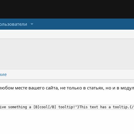
ользователи
ние
юбом месте вашего сайта, не только в статьях, но и в модул
ive something a [B]cool[/B] tooltip!"}This text has a tooltip.{/