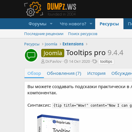
Форумы
Что нового?
Ресурсы
П
Последние рецензии
Поиск ресурсов
Ресурсы
Joomla
Extensions
Tooltips pro
9.4.4
Joomla
А
Д
Т
Dr.Pavlov
14 Окт 2020
tooltips
в
а
е
т
т
г
Обзор
Обновления (7)
История
Обсужде
о
а
и
р
с
Вы можете создавать подсказки практически в л
о
компонентах.
з
д
а
Синтаксис:
{tip title="Wow!" content="Now I can g
н
и
я