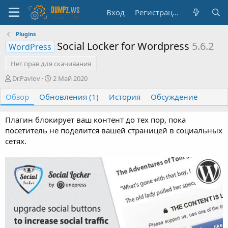
Вход
Регистрация
Plugins
Social Locker for Wordpress
5.6.2
WordPress
Нет прав для скачивания
А
Д
Dr.Pavlov
2 Май 2020
в
а
Обзор
т
Обновления (1)
т
История
Обсуждение
о
а
р
с
Плагин блокирует ваш контент до тех пор, пока
о
посетитель не поделится вашей страницей в социальных
з
сетях.
д
а
н
и
я