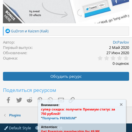
Р
GuDron
и
Kaizen (Кай)
е
а
Автор
Dr.Pavlov
к
Первый выпуск
2 Май 2020
ц
Обновление
27 Июн 2020
и
0
Оценка
и
.
0 оценок
:
0
0
з
Обсудить ресурс
в
ё
з
Поделиться ресурсом
д
Facebook
Twitter
Reddit
Pinterest
WhatsApp
Электронная почта
Ссылка
Внимание:
супер скидка: получите Премиум статус за
750 рублей!
Plugins
"
Получить PREMIUM
"
Attention:
Default Style
Russian (RU)
Get Premium membership for $9.99!